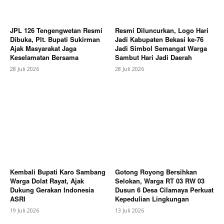
About
JPL 126 Tengengwetan Resmi
Resmi Diluncurkan, Logo Hari
Contact us
Dibuka, Plt. Bupati Sukirman
Jadi Kabupaten Bekasi ke-76
Ajak Masyarakat Jaga
Jadi Simbol Semangat Warga
Subscription Plans
Keselamatan Bersama
Sambut Hari Jadi Daerah
My account
28 Juli 2026
28 Juli 2026
Bagikan Artikel
Berita Lainnya
Dr.Fri Hartono SH,MH, Jaksa Utama
Madya Luncurkan 3 Buku Hukum Pidana
Kembali Bupati Karo Sambang
Gotong Royong Bersihkan
Warga Dolat Rayat, Ajak
Selokan, Warga RT 03 RW 03
Dukung Gerakan Indonesia
Dusun 6 Desa Cilamaya Perkuat
ASRI
Kepedulian Lingkungan
19 Juli 2026
13 Juli 2026