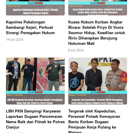
Kapolres Pekalongan
Kuasa Hukum Korban Angkar
Sambangi Kejari, Perkuat
Bicara: Setelah Priyo Di Vonis
Sinergi Penegakan Hukum
Seumur Hidup, Keadilan untuk
Ririn Diharapkan Berujung
14 Juli 2026
Hukuman Mati
8 Juli 2026
LBH PKN Dampingi Karyawan
Tergerak oleh Kepedulian,
Laporkan Dugaan Pencemaran
Personel Polsek Kemayoran
Nama Baik dan Fitnah ke Polres
Bantu Korban Dugaan
Cianjur
Penipuan Kerja Pulang ke
Malang