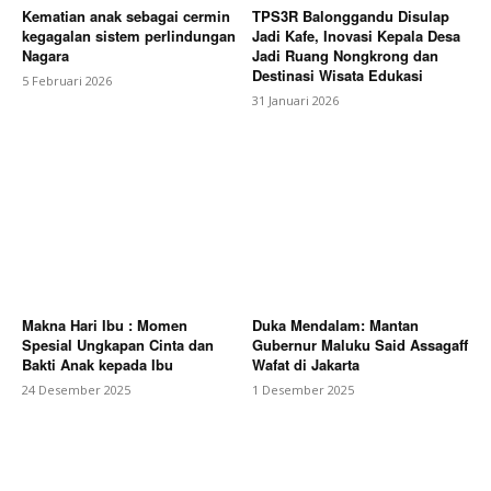
Kematian anak sebagai cermin
TPS3R Balonggandu Disulap
kegagalan sistem perlindungan
Jadi Kafe, Inovasi Kepala Desa
Nagara
Jadi Ruang Nongkrong dan
Destinasi Wisata Edukasi
5 Februari 2026
31 Januari 2026
Makna Hari Ibu : Momen
Duka Mendalam: Mantan
Spesial Ungkapan Cinta dan
Gubernur Maluku Said Assagaff
Bakti Anak kepada Ibu
Wafat di Jakarta
24 Desember 2025
1 Desember 2025