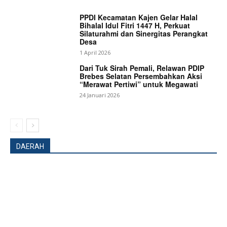
PPDI Kecamatan Kajen Gelar Halal
News Week
Bihalal Idul Fitri 1447 H, Perkuat
Silaturahmi dan Sinergitas Perangkat
Magazine PRO
Desa
1 April 2026
Dari Tuk Sirah Pemali, Relawan PDIP
Brebes Selatan Persembahkan Aksi
“Merawat Pertiwi” untuk Megawati
24 Januari 2026
DAERAH
SUBSCRIBE NOW
Company