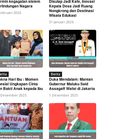
rmin kegagalan sistem
Disulap Jadi Kafe, Inovasi
rlindungan Nagara
Kepala Desa Jadi Ruang
Nongkrong dan Destinasi
Februari 2026
Wisata Edukasi
31 Januari 2026
ki NIB Dan Izin
erita
Berita
kna Hari Ibu : Momen
Duka Mendalam: Mantan
esial Ungkapan Cinta
Gubernur Maluku Said
n Bakti Anak kepada Ibu
Assagaff Wafat di Jakarta
 Desember 2025
1 Desember 2025