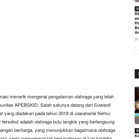
B
Ri
al
Pi
Be
A
20
Week
e PRO
ormasi menarik mengenai pengalaman olahraga yang telah
Company
itas APEBSKID. Salah satunya datang dari Suwardi
ar yang diadakan pada tahun 2018 di Jawaharlal Nehru
About
r tersebut adalah olahraga bulu tangkis yang berlangsung
Contact us
nangan berharga, yang menunjukkan bagaimana olahraga
B
Subscription Plans
Ke
ra, serta mempererat tali persaudaraan di luar konteks