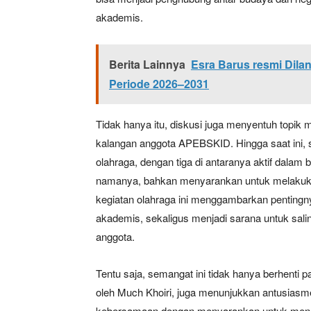
akademis.
SUBSCRIB
Berita Lainnya
Esra Barus resmi Dil
Periode 2026–2031
Bagikan Artikel
Tidak hanya itu, diskusi juga menyentuh topik
kalangan anggota APEBSKID. Hingga saat ini, 
Berita Lainnya
Aksi Demo
olahraga, dengan tiga di antaranya aktif dalam 
namanya, bahkan menyarankan untuk melakuka
kegiatan olahraga ini menggambarkan pentingn
akademis, sekaligus menjadi sarana untuk sal
anggota.
Tentu saja, semangat ini tidak hanya berhenti 
oleh Much Khoiri, juga menunjukkan antusias
kebersamaan dengan menyarankan untuk mengad