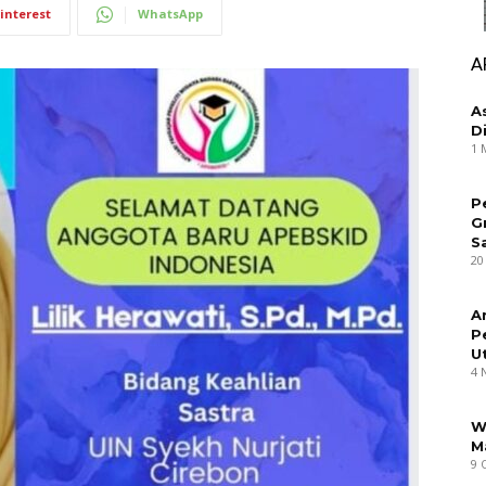
interest
WhatsApp
A
A
D
1 
P
G
S
20
A
P
U
4 
W
M
9 