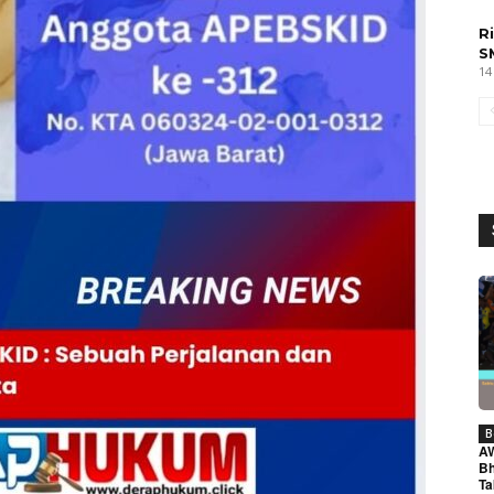
R
S
14
B
A
Bh
Ta