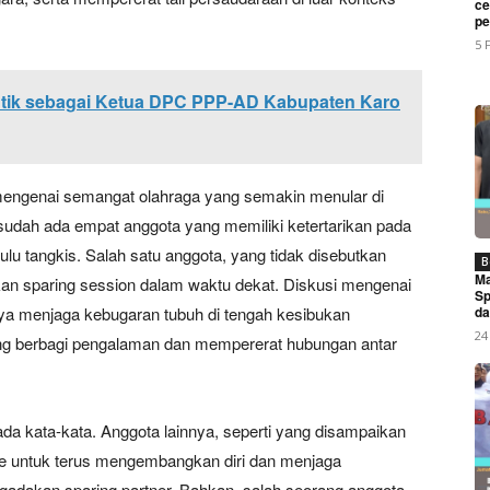
ce
My account
pe
5 
E NOW
antik sebagai Ketua DPC PPP-AD Kabupaten Karo
 mengenai semangat olahraga yang semakin menular di
sudah ada empat anggota yang memiliki ketertarikan pada
 Petani Bunga, Bupati Karo Sebut PT. Tamora Stekindo Memili
bulu tangkis. Salah satu anggota, yang tidak disebutkan
B
Ma
n sparing session dalam waktu dekat. Diskusi mengenai
Sp
da
ya menjaga kebugaran tubuh di tengah kesibukan
24
ing berbagi pengalaman dan mempererat hubungan antar
pada kata-kata. Anggota lainnya, seperti yang disampaikan
me untuk terus mengembangkan diri dan menjaga
akan sparing partner. Bahkan, salah seorang anggota,