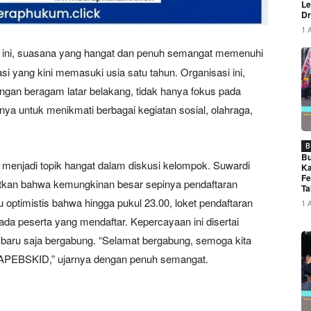
Le
Dr
1 
i ini, suasana yang hangat dan penuh semangat memenuhi
 yang kini memasuki usia satu tahun. Organisasi ini,
ngan beragam latar belakang, tidak hanya fokus pada
nya untuk menikmati berbagai kegiatan sosial, olahraga,
B
Bu
 menjadi topik hangat dalam diskusi kelompok. Suwardi
Ka
Fe
tkan bahwa kemungkinan besar sepinya pendaftaran
Ta
 optimistis bahwa hingga pukul 23.00, loket pendaftaran
1 
a peserta yang mendaftar. Kepercayaan ini disertai
 baru saja bergabung. “Selamat bergabung, semoga kita
i APEBSKID,” ujarnya dengan penuh semangat.