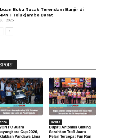
ibuan Buku Rusak Terendam Banjir di
MPN 1 Telukjambe Barat
 Juli 2025
SPORT
erita
Berita
WON FC Juara
Bupati Antonius Ginting
ayangkara Cup 2026,
Serahkan Trofi Juara
klukkan Pandawa Lima
Pelari Tercepat Fun Run