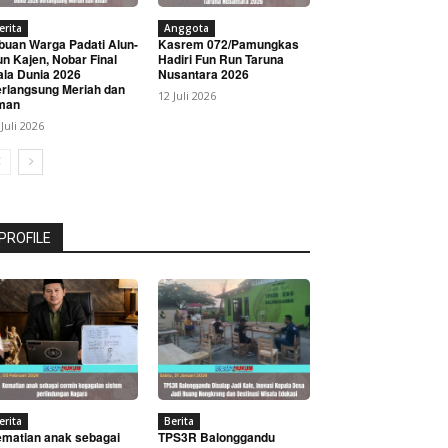
erita
Anggota
buan Warga Padati Alun-
Kasrem 072/Pamungkas
un Kajen, Nobar Final
Hadiri Fun Run Taruna
ala Dunia 2026
Nusantara 2026
rlangsung Meriah dan
12 Juli 2026
man
 Juli 2026
PROFILE
erita
Berita
matian anak sebagai
TPS3R Balonggandu