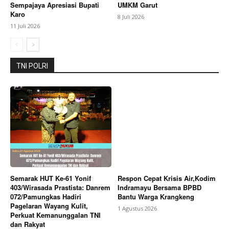
SUBSCRIBE NOW
Sempajaya Apresiasi Bupati
UMKM Garut
Karo
8 Juli 2026
11 Juli 2026
Company
TNI POLRI
About
Contact us
Subscription Plans
My account
Bagikan Artikel
Semarak HUT Ke-61 Yonif
Respon Cepat Krisis Air,Kodim
Berita Lainnya
Diduga Melanggar Keselamatan Para
403/Wirasada Prastista: Danrem
Indramayu Bersama BPBD
Pekerja dan Pekerjaannya Asal-asalan,dan
072/Pamungkas Hadiri
Bantu Warga Krangkeng
kurangnya Pengawasan CV Tangguh Berisi
Pagelaran Wayang Kulit,
1 Agustus 2026
Sauyunan Melalaikan Alat Pelindung Diri
Perkuat Kemanunggalan TNI
dan Rakyat