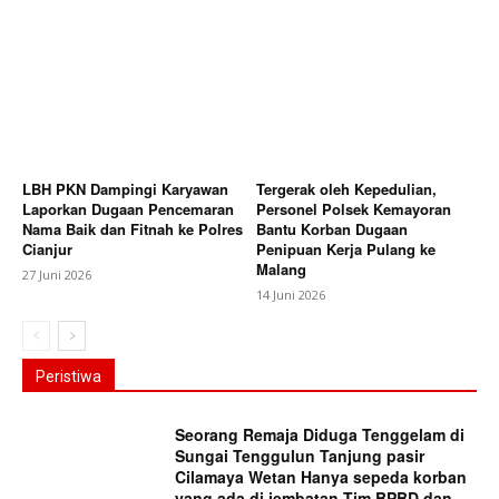
LBH PKN Dampingi Karyawan
Tergerak oleh Kepedulian,
Laporkan Dugaan Pencemaran
Personel Polsek Kemayoran
Nama Baik dan Fitnah ke Polres
Bantu Korban Dugaan
Cianjur
Penipuan Kerja Pulang ke
Malang
27 Juni 2026
14 Juni 2026
Peristiwa
Seorang Remaja Diduga Tenggelam di
Sungai Tenggulun Tanjung pasir
Cilamaya Wetan Hanya sepeda korban
yang ada di jembatan,Tim BPBD dan