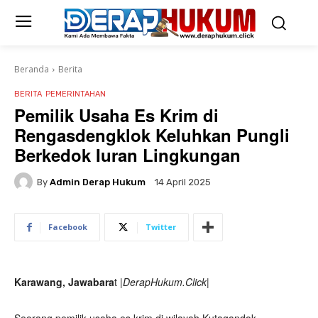
Beranda
Berita
BERITA
PEMERINTAHAN
Pemilik Usaha Es Krim di
Rengasdengklok Keluhkan Pungli
Berkedok Iuran Lingkungan
By
Admin Derap Hukum
14 April 2025
Facebook
Twitter
Karawang, Jawabara
t
|DerapHukum.Click|