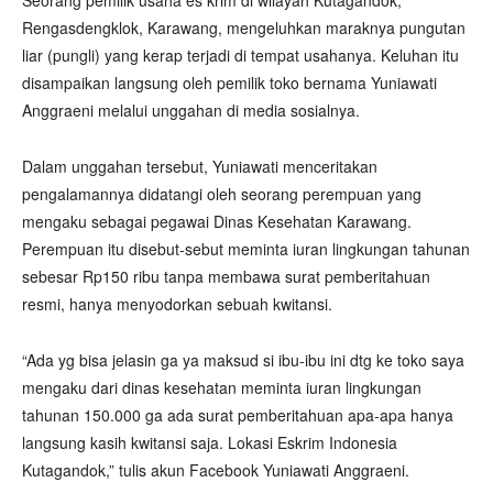
Seorang pemilik usaha es krim di wilayah Kutagandok,
Rengasdengklok, Karawang, mengeluhkan maraknya pungutan
liar (pungli) yang kerap terjadi di tempat usahanya. Keluhan itu
disampaikan langsung oleh pemilik toko bernama Yuniawati
Anggraeni melalui unggahan di media sosialnya.
Dalam unggahan tersebut, Yuniawati menceritakan
pengalamannya didatangi oleh seorang perempuan yang
mengaku sebagai pegawai Dinas Kesehatan Karawang.
Perempuan itu disebut-sebut meminta iuran lingkungan tahunan
sebesar Rp150 ribu tanpa membawa surat pemberitahuan
resmi, hanya menyodorkan sebuah kwitansi.
“Ada yg bisa jelasin ga ya maksud si ibu-ibu ini dtg ke toko saya
mengaku dari dinas kesehatan meminta iuran lingkungan
tahunan 150.000 ga ada surat pemberitahuan apa-apa hanya
langsung kasih kwitansi saja. Lokasi Eskrim Indonesia
Kutagandok,” tulis akun Facebook Yuniawati Anggraeni.