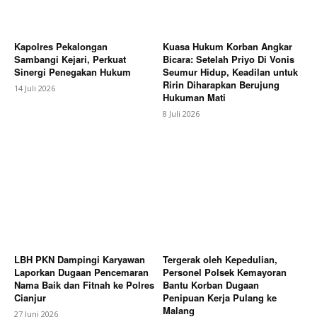
Kapolres Pekalongan
Kuasa Hukum Korban Angkar
Sambangi Kejari, Perkuat
Bicara: Setelah Priyo Di Vonis
Sinergi Penegakan Hukum
Seumur Hidup, Keadilan untuk
Ririn Diharapkan Berujung
14 Juli 2026
Hukuman Mati
8 Juli 2026
LBH PKN Dampingi Karyawan
Tergerak oleh Kepedulian,
Laporkan Dugaan Pencemaran
Personel Polsek Kemayoran
Nama Baik dan Fitnah ke Polres
Bantu Korban Dugaan
Cianjur
Penipuan Kerja Pulang ke
Malang
27 Juni 2026