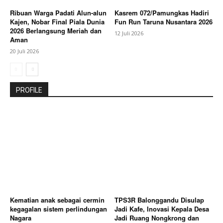
Ribuan Warga Padati Alun-alun
Kasrem 072/Pamungkas Hadiri
Kajen, Nobar Final Piala Dunia
Fun Run Taruna Nusantara 2026
2026 Berlangsung Meriah dan
12 Juli 2026
Aman
20 Juli 2026
PROFILE
Kematian anak sebagai cermin
TPS3R Balonggandu Disulap
kegagalan sistem perlindungan
Jadi Kafe, Inovasi Kepala Desa
Nagara
Jadi Ruang Nongkrong dan