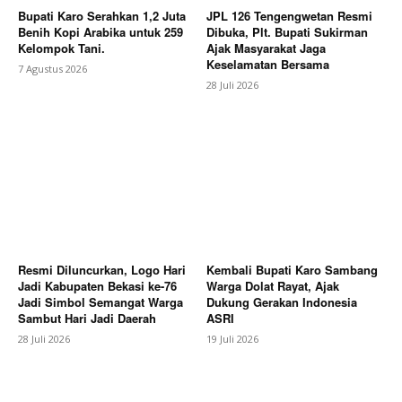
News Week
Bupati Karo Serahkan 1,2 Juta
JPL 126 Tengengwetan Resmi
Magazine PRO
Benih Kopi Arabika untuk 259
Dibuka, Plt. Bupati Sukirman
Kelompok Tani.
Ajak Masyarakat Jaga
Keselamatan Bersama
7 Agustus 2026
28 Juli 2026
Resmi Diluncurkan, Logo Hari
Kembali Bupati Karo Sambang
SUBSCRIBE NOW
Jadi Kabupaten Bekasi ke-76
Warga Dolat Rayat, Ajak
Jadi Simbol Semangat Warga
Dukung Gerakan Indonesia
Sambut Hari Jadi Daerah
ASRI
28 Juli 2026
19 Juli 2026
Company