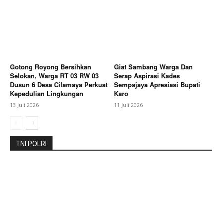
About
Contact us
Subscription Plans
My account
Gotong Royong Bersihkan
Giat Sambang Warga Dan
Bagikan Artikel
Selokan, Warga RT 03 RW 03
Serap Aspirasi Kades
Dusun 6 Desa Cilamaya Perkuat
Sempajaya Apresiasi Bupati
Kepedulian Lingkungan
Karo
Berita Lainnya
Diduga Curi Sepeda Motor, Pelaku
13 Juli 2026
11 Juli 2026
Diamankan Warga KARANG ANYAR CILAMAYA Usai
Aksi Kejar-kejaran
TNI POLRI