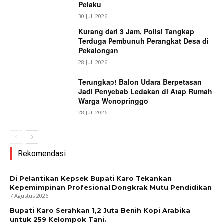
Pelaku
30 Juli 2026
Kurang dari 3 Jam, Polisi Tangkap
Terduga Pembunuh Perangkat Desa di
Pekalongan
News Week
28 Juli 2026
Magazine PRO
Terungkap! Balon Udara Berpetasan
Jadi Penyebab Ledakan di Atap Rumah
Warga Wonopringgo
28 Juli 2026
Rekomendasi
Di Pelantikan Kepsek Bupati Karo Tekankan
Kepemimpinan Profesional Dongkrak Mutu Pendidikan
7 Agustus 2026
SUBSCRIBE NOW
Bupati Karo Serahkan 1,2 Juta Benih Kopi Arabika
untuk 259 Kelompok Tani.