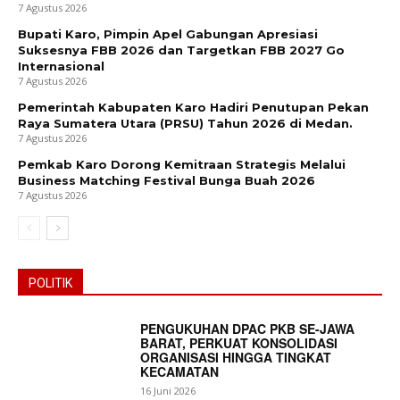
7 Agustus 2026
Bupati Karo, Pimpin Apel Gabungan Apresiasi
Company
Suksesnya FBB 2026 dan Targetkan FBB 2027 Go
Internasional
7 Agustus 2026
About
Pemerintah Kabupaten Karo Hadiri Penutupan Pekan
Contact us
Raya Sumatera Utara (PRSU) Tahun 2026 di Medan.
7 Agustus 2026
Subscription Plans
Pemkab Karo Dorong Kemitraan Strategis Melalui
My account
Business Matching Festival Bunga Buah 2026
7 Agustus 2026
Bagikan Artikel
Berita Lainnya
Polres Pekalongan Kota Gelar Patroli
POLITIK
Skala Besar Antisipasi Street Crime dan Balap Liar
Saat Akhir Pekan
PENGUKUHAN DPAC PKB SE-JAWA
BARAT, PERKUAT KONSOLIDASI
ORGANISASI HINGGA TINGKAT
KECAMATAN
16 Juni 2026