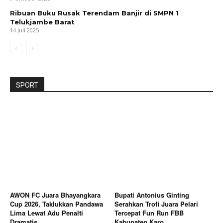
Ribuan Buku Rusak Terendam Banjir di SMPN 1
Telukjambe Barat
14 Juli 2025
SPORT
AWON FC Juara Bhayangkara
Bupati Antonius Ginting
Cup 2026, Taklukkan Pandawa
Serahkan Trofi Juara Pelari
Lima Lewat Adu Penalti
Tercepat Fun Run FBB
Dramatis
Kabupaten Karo