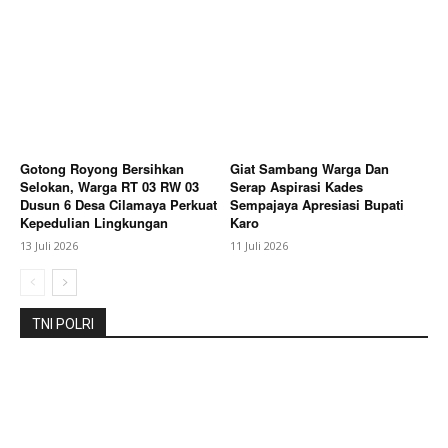
Berita Lainnya
Danrem 072/Pamungkas: Sinergi
Akademisi dan TNI Kunci Perkuat Ketahanan
Strategis Bangsa
Gotong Royong Bersihkan
Giat Sambang Warga Dan
Selokan, Warga RT 03 RW 03
Serap Aspirasi Kades
Dusun 6 Desa Cilamaya Perkuat
Sempajaya Apresiasi Bupati
Kepedulian Lingkungan
Karo
13 Juli 2026
11 Juli 2026
TNI POLRI