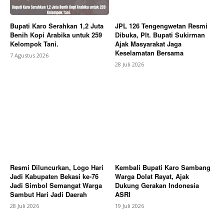
Bupati Karo Serahkan 1,2 Juta
JPL 126 Tengengwetan Resmi
Benih Kopi Arabika untuk 259
Dibuka, Plt. Bupati Sukirman
Kelompok Tani.
Ajak Masyarakat Jaga
SUBSCRIBE NOW
Keselamatan Bersama
7 Agustus 2026
28 Juli 2026
Company
About
Contact us
Subscription Plans
Resmi Diluncurkan, Logo Hari
Kembali Bupati Karo Sambang
My account
Jadi Kabupaten Bekasi ke-76
Warga Dolat Rayat, Ajak
Jadi Simbol Semangat Warga
Dukung Gerakan Indonesia
Bagikan Artikel
Sambut Hari Jadi Daerah
ASRI
28 Juli 2026
19 Juli 2026