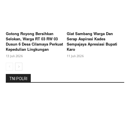
Contact us
Subscription Plans
My account
Gotong Royong Bersihkan
Giat Sambang Warga Dan
Bagikan Artikel
Selokan, Warga RT 03 RW 03
Serap Aspirasi Kades
Dusun 6 Desa Cilamaya Perkuat
Sempajaya Apresiasi Bupati
Kepedulian Lingkungan
Karo
13 Juli 2026
11 Juli 2026
Berita Lainnya
Belajar Sambil Bermain, Satlantas
Polres Pekalongan Kota Semarakkan Hari Anak
Nasional Lewat Lomba Mewarnai Rambu Lalu Lintas
TNI POLRI