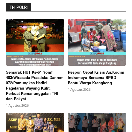
TNI POLRI
Company
About
Contact us
Subscription Plans
My account
Bagikan Artikel
Semarak HUT Ke-61 Yonif
Respon Cepat Krisis Air,Kodim
403/Wirasada Prastista: Danrem
Indramayu Bersama BPBD
072/Pamungkas Hadiri
Bantu Warga Krangkeng
Pagelaran Wayang Kulit,
1 Agustus 2026
Berita Lainnya
Pemkab Karo Perkuat Sinkronisasi
Perkuat Kemanunggalan TNI
Program Dan Jajaki Pembangunan PLUT UMKM
dan Rakyat
Dengan Kementerian
1 Agustus 2026