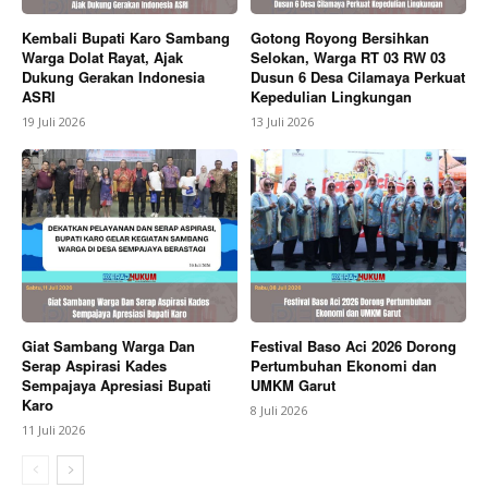
Kembali Bupati Karo Sambang
Gotong Royong Bersihkan
Warga Dolat Rayat, Ajak
Selokan, Warga RT 03 RW 03
Dukung Gerakan Indonesia
Dusun 6 Desa Cilamaya Perkuat
ASRI
Kepedulian Lingkungan
News Week
19 Juli 2026
13 Juli 2026
Magazine PRO
Giat Sambang Warga Dan
Festival Baso Aci 2026 Dorong
Serap Aspirasi Kades
Pertumbuhan Ekonomi dan
Sempajaya Apresiasi Bupati
UMKM Garut
Karo
8 Juli 2026
11 Juli 2026
SUBSCRIBE NOW