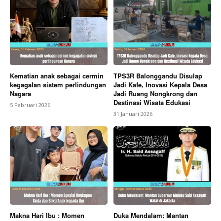
Kematian anak sebagai cermin
TPS3R Balonggandu Disulap
kegagalan sistem perlindungan
Jadi Kafe, Inovasi Kepala Desa
Nagara
Jadi Ruang Nongkrong dan
Destinasi Wisata Edukasi
5 Februari 2026
31 Januari 2026
Makna Hari Ibu : Momen
Duka Mendalam: Mantan