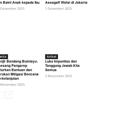
n Bakti Anak kepada Ibu
Assagaff Wafat di Jakarta
 Desember 2025
1 Desember 2025
erita
Artikel
njir Bandang Bumiayu:
Luka Impunitas dan
esang Pangarep
Tanggung Jawab Kita
lurkan Bantuan dan
Semua
rukan Mitigasi Bencana
3 November 2025
rkelanjutan
 November 2025