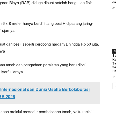
ran Biaya (RAB) diduga dibuat setelah bangunan fisik
da
24
 x 8 meter hanya berdiri tiang besi H dipasang jaring-
” ujarnya
 dari besi, seperti cerobong harganya hingga Rp 50 juta.
rnya
B
Ba
Ka
Sa
aan tanah dan pengadaan peralatan yang baru dibeli
Se
Be
lyar,” ujarnya
14
 Internasional dan Dunia Usaha Berkolaborasi
BB 2026
anpa melalui prosedur pembebasan tanah, yaitu melalui