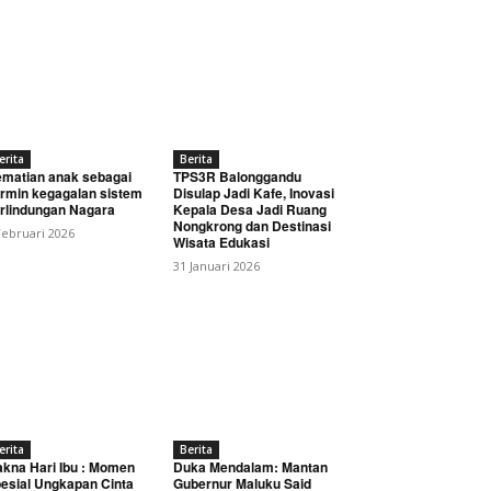
erita
Berita
matian anak sebagai
TPS3R Balonggandu
rmin kegagalan sistem
Disulap Jadi Kafe, Inovasi
rlindungan Nagara
Kepala Desa Jadi Ruang
Nongkrong dan Destinasi
Februari 2026
Wisata Edukasi
31 Januari 2026
erita
Berita
kna Hari Ibu : Momen
Duka Mendalam: Mantan
esial Ungkapan Cinta
Gubernur Maluku Said