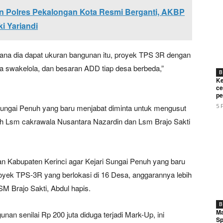
 Polres Pekalongan Kota Resmi Berganti, AKBP
i Yariandi
ana dia dapat ukuran bangunan itu, proyek TPS 3R dengan
 swakelola, dan besaran ADD tiap desa berbeda,”
B
Ke
ce
pe
5 
Sungai Penuh yang baru menjabat diminta untuk mengusut
oleh Lsm cakrawala Nusantara Nazardin dan Lsm Brajo Sakti
n Kabupaten Kerinci agar Kejari Sungai Penuh yang baru
yek TPS-3R yang berlokasi di 16 Desa, anggarannya lebih
SM Brajo Sakti, Abdul hapis.
B
Ma
unan senilai Rp 200 juta diduga terjadi Mark-Up, ini
Sp