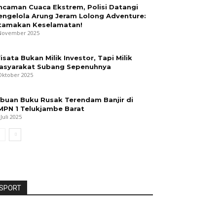
ncaman Cuaca Ekstrem, Polisi Datangi
engelola Arung Jeram Lolong Adventure:
tamakan Keselamatan!
November 2025
isata Bukan Milik Investor, Tapi Milik
asyarakat Subang Sepenuhnya
Oktober 2025
ibuan Buku Rusak Terendam Banjir di
MPN 1 Telukjambe Barat
 Juli 2025
SPORT