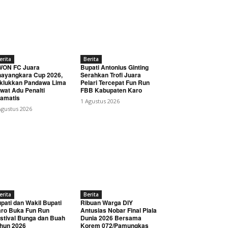
erita
Berita
WON FC Juara
Bupati Antonius Ginting
ayangkara Cup 2026,
Serahkan Trofi Juara
klukkan Pandawa Lima
Pelari Tercepat Fun Run
wat Adu Penalti
FBB Kabupaten Karo
amatis
1 Agustus 2026
Agustus 2026
erita
Berita
pati dan Wakil Bupati
Ribuan Warga DIY
ro Buka Fun Run
Antusias Nobar Final Piala
stival Bunga dan Buah
Dunia 2026 Bersama
hun 2026
Korem 072/Pamungkas