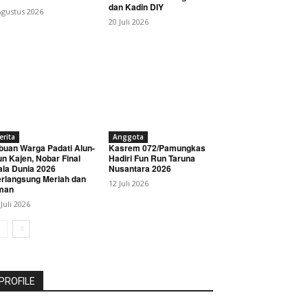
dan Kadin DIY
Agustus 2026
20 Juli 2026
erita
Anggota
buan Warga Padati Alun-
Kasrem 072/Pamungkas
un Kajen, Nobar Final
Hadiri Fun Run Taruna
ala Dunia 2026
Nusantara 2026
rlangsung Meriah dan
12 Juli 2026
man
 Juli 2026
PROFILE