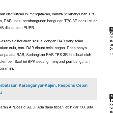
idak disebutkan ini mengatakan, bahwa pembangunan TPS
aja, RAB untuk pembangunan bangunan TPS 3R baru keluar
RAB dibuat oleh PUPR.
B
A
Bh
ik biasanya dikerjakan sesuai dengan RAB yang telah
Ta
Le
akan dulu, baru RAB dibuat belakangan. Desa hanya
Dr
r tanpa ada RAB, Sedangkan RAB TPS 3R ini dibuat oleh
1 
eptember, Saat ini BPK sedang menyorot pembangunan
oran ini.
Perbatasan Karanganyar-Kajen, Respons Cepat
ga
B
Bu
Ka
ran APBdes di ADD, Ada dana titipan lebih dari 300 juta
Fe
Ta