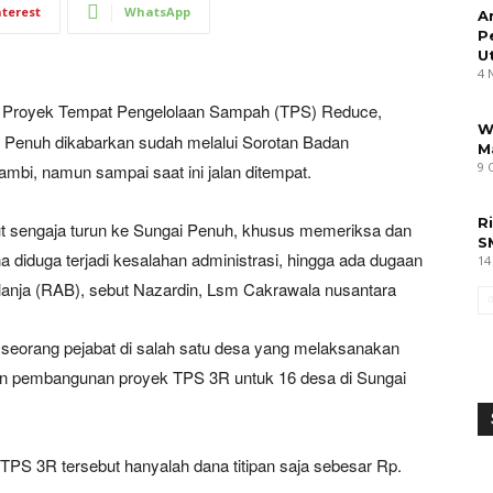
nterest
WhatsApp
A
P
U
4 
h Proyek Tempat Pengelolaan Sampah (TPS) Reduce,
W
i Penuh dikabarkan sudah melalui Sorotan Badan
M
9 
bi, namun sampai saat ini jalan ditempat.
R
t sengaja turun ke Sungai Penuh, khusus memeriksa dan
S
iduga terjadi kesalahan administrasi, hingga ada dugaan
14
lanja (RAB), sebut Nazardin, Lsm Cakrawala nusantara
h seorang pejabat di salah satu desa yang melaksanakan
an pembangunan proyek TPS 3R untuk 16 desa di Sungai
S 3R tersebut hanyalah dana titipan saja sebesar Rp.