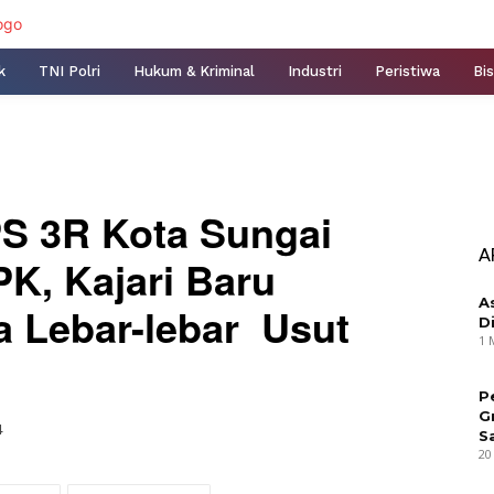
k
TNI Polri
Hukum & Kriminal
Industri
Peristiwa
Bis
PS 3R Kota Sungai
A
K, Kajari Baru
A
a Lebar-lebar Usut
D
1 
P
G
4
S
20