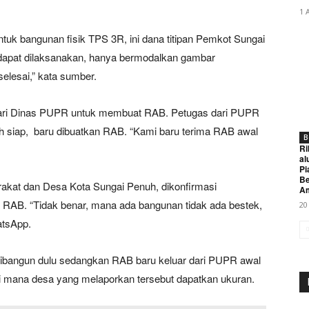
1 
tuk bangunan fisik TPS 3R, ini dana titipan Pemkot Sungai
apat dilaksanakan, hanya bermodalkan gambar
elesai,” kata sumber.
 dari Dinas PUPR untuk membuat RAB. Petugas dari PUPR
h siap, baru dibuatkan RAB. “Kami baru terima RAB awal
B
Ri
al
Pi
Be
akat dan Desa Kota Sungai Penuh, dikonfirmasi
A
AB. “Tidak benar, mana ada bangunan tidak ada bestek,
20
atsApp.
ibangun dulu sedangkan RAB baru keluar dari PUPR awal
 mana desa yang melaporkan tersebut dapatkan ukuran.