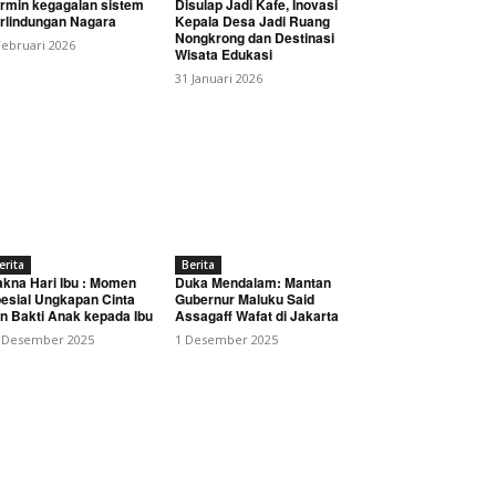
rmin kegagalan sistem
Disulap Jadi Kafe, Inovasi
rlindungan Nagara
Kepala Desa Jadi Ruang
Nongkrong dan Destinasi
Februari 2026
Wisata Edukasi
31 Januari 2026
an Rp 50 Juta, Dibekuk
erita
Berita
kna Hari Ibu : Momen
Duka Mendalam: Mantan
esial Ungkapan Cinta
Gubernur Maluku Said
n Bakti Anak kepada Ibu
Assagaff Wafat di Jakarta
 Desember 2025
1 Desember 2025