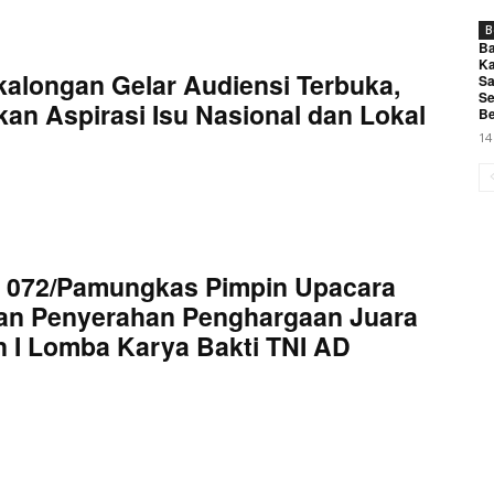
B
Ba
Ka
kalongan Gelar Audiensi Terbuka,
Sa
Se
an Aspirasi Isu Nasional dan Lokal
Be
14
 072/Pamungkas Pimpin Upacara
an Penyerahan Penghargaan Juara
 I Lomba Karya Bakti TNI AD