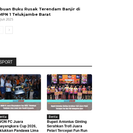
ibuan Buku Rusak Terendam Banjir di
MPN 1 Telukjambe Barat
 Juli 2025
SPORT
erita
Berita
WON FC Juara
Bupati Antonius Ginting
ayangkara Cup 2026,
Serahkan Trofi Juara
klukkan Pandawa Lima
Pelari Tercepat Fun Run