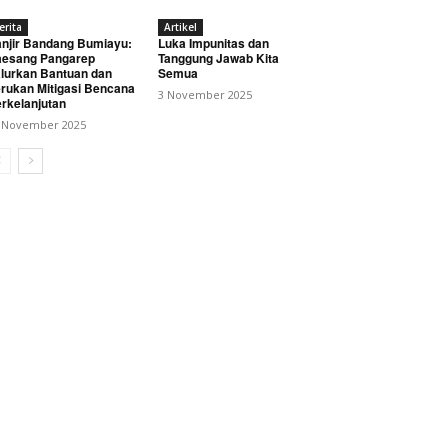
erita
Artikel
njir Bandang Bumiayu:
Luka Impunitas dan
esang Pangarep
Tanggung Jawab Kita
lurkan Bantuan dan
Semua
rukan Mitigasi Bencana
3 November 2025
rkelanjutan
 November 2025