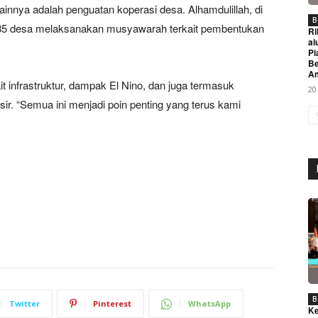
innya adalah penguatan koperasi desa. Alhamdulillah, di
B
285 desa melaksanakan musyawarah terkait pembentukan
Ri
al
Pi
Be
A
ait infrastruktur, dampak El Nino, dan juga termasuk
20
ir. “Semua ini menjadi poin penting yang terus kami
Week
e PRO
Company
About
Contact us
Subscription Plans
B
Twitter
Pinterest
WhatsApp
Ke