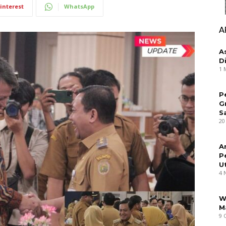
interest
WhatsApp
A
A
D
1 
P
G
S
20
A
P
U
4 
W
M
9 