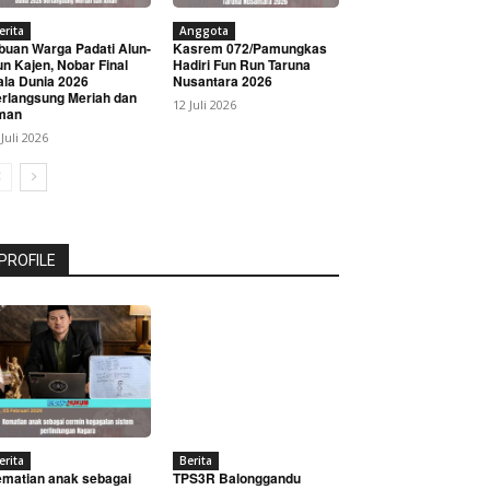
erita
Anggota
buan Warga Padati Alun-
Kasrem 072/Pamungkas
un Kajen, Nobar Final
Hadiri Fun Run Taruna
ala Dunia 2026
Nusantara 2026
rlangsung Meriah dan
12 Juli 2026
man
 Juli 2026
PROFILE
erita
Berita
matian anak sebagai
TPS3R Balonggandu