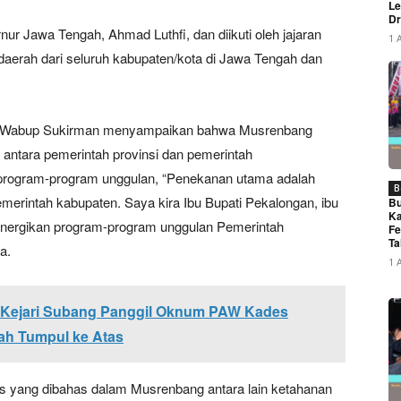
Le
Dr
nur Jawa Tengah, Ahmad Luthfi, dan diikuti oleh jajaran
1 
daerah dari seluruh kabupaten/kota di Jawa Tengah dan
an, Wabup Sukirman menyampaikan bahwa Musrenbang
antara pemerintah provinsi dan pemerintah
program-program unggulan, “Penekanan utama adalah
B
emerintah kabupaten. Saya kira Ibu Bupati Pekalongan, ibu
Bu
Ka
nyinergikan program-program unggulan Pemerintah
Fe
Ta
a.
1 
 Kejari Subang Panggil Oknum PAW Kades
ah Tumpul ke Atas
s yang dibahas dalam Musrenbang antara lain ketahanan