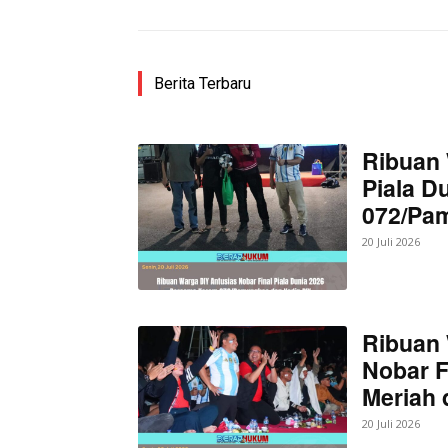
SUBSCRIB
Berita Terbaru
Bagikan Artikel
Ribuan 
Piala D
072/Pa
Berita Lainnya
Modus Kua
di Indramayu
20 Juli 2026
Ribuan 
Nobar F
Meriah
20 Juli 2026