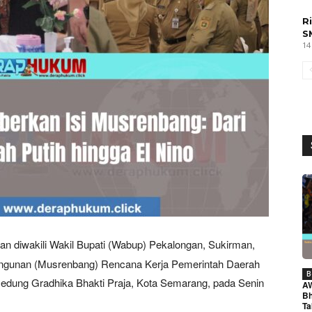
R
S
14
an diwakili Wakil Bupati (Wabup) Pekalongan, Sukirman,
gunan (Musrenbang) Rencana Kerja Pemerintah Daerah
B
edung Gradhika Bhakti Praja, Kota Semarang, pada Senin
A
Bh
Ta