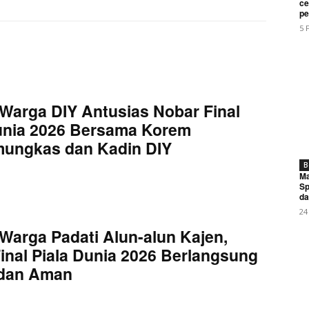
My account
ce
pe
5 
E NOW
Warga DIY Antusias Nobar Final
unia 2026 Bersama Korem
mungkas dan Kadin DIY
sai HP Istri Korban, Pemuda Banyumas Tipu Warga Pekalong
B
Ma
Sp
da
24
Warga Padati Alun-alun Kajen,
inal Piala Dunia 2026 Berlangsung
 dan Aman