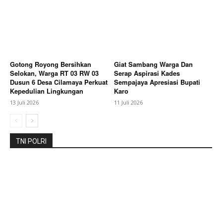
SUBSCRIBE NOW
Gotong Royong Bersihkan
Giat Sambang Warga Dan
Selokan, Warga RT 03 RW 03
Serap Aspirasi Kades
Dusun 6 Desa Cilamaya Perkuat
Sempajaya Apresiasi Bupati
Company
Kepedulian Lingkungan
Karo
13 Juli 2026
11 Juli 2026
About
Contact us
Subscription Plans
TNI POLRI
My account
Bagikan Artikel
Berita Lainnya
Danrem 072/Pamungkas Hadiri