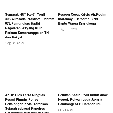
Konser GeMa Merah Putih Harlah Ke-14 Ponpes Ora
Aji
Semarak HUT Ke-61 Yonif
Respon Cepat Krisis Air,Kodim
403/Wirasada Prastista: Danrem
Indramayu Bersama BPBD
072/Pamungkas Hadiri
Bantu Warga Krangkeng
Pagelaran Wayang Kulit,
1 Agustus 2026
Perkuat Kemanunggalan TNI
dan Rakyat
1 Agustus 2026
AKBP Dies Ferra Ningtias
Pelukan Kasih Polri untuk Anak
Resmi Pimpin Polres
Negeri, Polwan Jaga Jakarta
Pekalongan Kota, Torehkan
Sambangi SLB Harapan Ibu
Sejarah sebagai Kapolres
31 Juli 2026
Perempuan Pertama di Kota