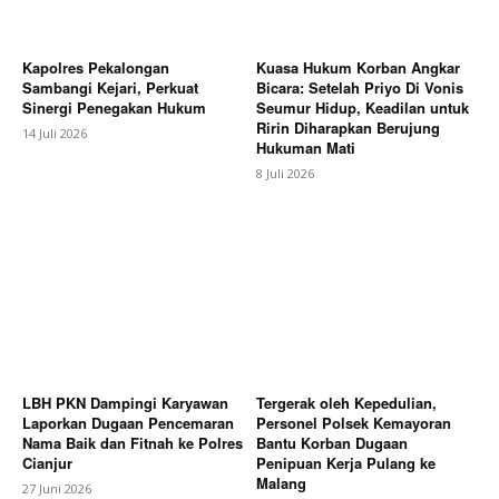
Kapolres Pekalongan
Kuasa Hukum Korban Angkar
Sambangi Kejari, Perkuat
Bicara: Setelah Priyo Di Vonis
Sinergi Penegakan Hukum
Seumur Hidup, Keadilan untuk
Ririn Diharapkan Berujung
14 Juli 2026
Hukuman Mati
8 Juli 2026
LBH PKN Dampingi Karyawan
Tergerak oleh Kepedulian,
Laporkan Dugaan Pencemaran
Personel Polsek Kemayoran
Nama Baik dan Fitnah ke Polres
Bantu Korban Dugaan
Cianjur
Penipuan Kerja Pulang ke
Malang
27 Juni 2026