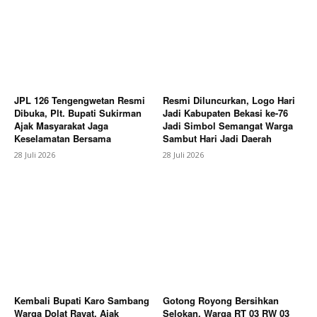
Company
About
Contact us
JPL 126 Tengengwetan Resmi
Resmi Diluncurkan, Logo Hari
Subscription Plans
Dibuka, Plt. Bupati Sukirman
Jadi Kabupaten Bekasi ke-76
My account
Ajak Masyarakat Jaga
Jadi Simbol Semangat Warga
Keselamatan Bersama
Sambut Hari Jadi Daerah
Bagikan Artikel
28 Juli 2026
28 Juli 2026
Berita Lainnya
Putusan PTUN BANDUNG Tegaskan
SUPREMASI HUKUM : Kebijakan Pengupahan Harus
Berdasarkan Kepastian HUKUM DAN KEADILAN
Kembali Bupati Karo Sambang
Gotong Royong Bersihkan
Warga Dolat Rayat, Ajak
Selokan, Warga RT 03 RW 03