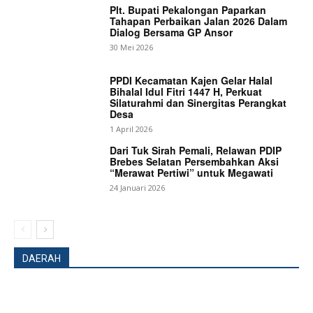
Plt. Bupati Pekalongan Paparkan
Tahapan Perbaikan Jalan 2026 Dalam
Dialog Bersama GP Ansor
30 Mei 2026
News Week
Magazine PRO
PPDI Kecamatan Kajen Gelar Halal
Bihalal Idul Fitri 1447 H, Perkuat
Silaturahmi dan Sinergitas Perangkat
Desa
1 April 2026
Dari Tuk Sirah Pemali, Relawan PDIP
Brebes Selatan Persembahkan Aksi
“Merawat Pertiwi” untuk Megawati
24 Januari 2026
DAERAH
SUBSCRIBE NOW