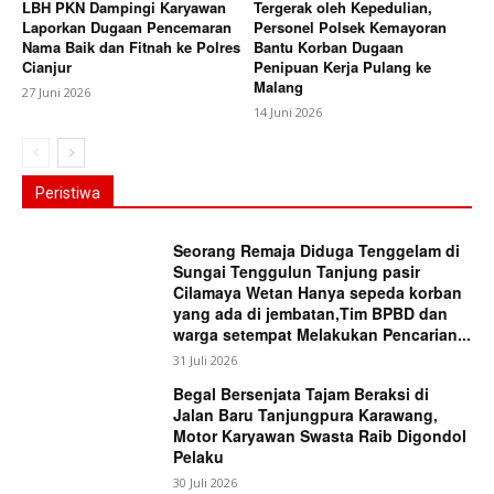
LBH PKN Dampingi Karyawan
Tergerak oleh Kepedulian,
Laporkan Dugaan Pencemaran
Personel Polsek Kemayoran
Nama Baik dan Fitnah ke Polres
Bantu Korban Dugaan
Cianjur
Penipuan Kerja Pulang ke
Malang
27 Juni 2026
14 Juni 2026
Peristiwa
Seorang Remaja Diduga Tenggelam di
Sungai Tenggulun Tanjung pasir
Cilamaya Wetan Hanya sepeda korban
yang ada di jembatan,Tim BPBD dan
warga setempat Melakukan Pencarian...
31 Juli 2026
Begal Bersenjata Tajam Beraksi di
Jalan Baru Tanjungpura Karawang,
Motor Karyawan Swasta Raib Digondol
Pelaku
30 Juli 2026