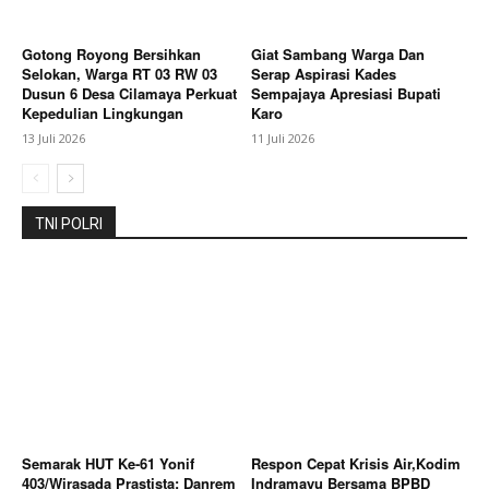
Gotong Royong Bersihkan
Giat Sambang Warga Dan
Selokan, Warga RT 03 RW 03
Serap Aspirasi Kades
Dusun 6 Desa Cilamaya Perkuat
Sempajaya Apresiasi Bupati
Kepedulian Lingkungan
Karo
13 Juli 2026
11 Juli 2026
TNI POLRI
Semarak HUT Ke-61 Yonif
Respon Cepat Krisis Air,Kodim
403/Wirasada Prastista: Danrem
Indramayu Bersama BPBD