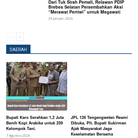
Dari Tuk Sirah Pemali, Relawan PDIP
Brebes Selatan Persembahkan Aksi
“Merawat Pertiwi” untuk Megawati
24 Januari 2026
DAERAH
SUBSCRIBE NOW
Company
Bupati Karo Serahkan 1,2 Juta
JPL 126 Tengengwetan Resmi
Benih Kopi Arabika untuk 259
Dibuka, Plt. Bupati Sukirman
About
Kelompok Tani.
Ajak Masyarakat Jaga
Keselamatan Bersama
Contact us
7 Agustus 2026