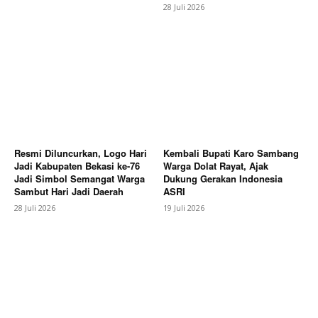
28 Juli 2026
Subscription Plans
My account
Bagikan Artikel
Berita Lainnya
Puluhan Tahun Terpisah Sungai, Dua
Desa di Brebes Kini Terhubung Jembatan Gantung
Perintis
Resmi Diluncurkan, Logo Hari
Kembali Bupati Karo Sambang
Jadi Kabupaten Bekasi ke-76
Warga Dolat Rayat, Ajak
Jadi Simbol Semangat Warga
Dukung Gerakan Indonesia
Sambut Hari Jadi Daerah
ASRI
28 Juli 2026
19 Juli 2026