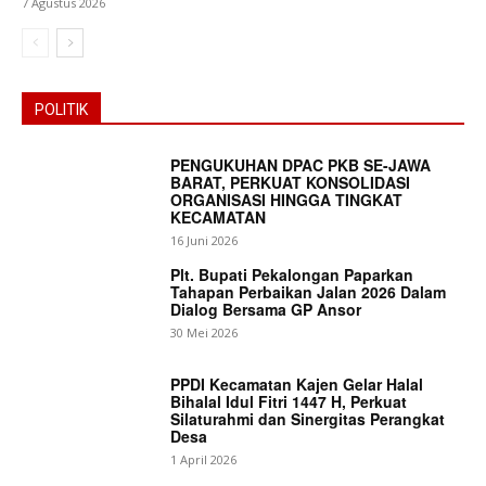
7 Agustus 2026
POLITIK
PENGUKUHAN DPAC PKB SE-JAWA
BARAT, PERKUAT KONSOLIDASI
ORGANISASI HINGGA TINGKAT
KECAMATAN
16 Juni 2026
Plt. Bupati Pekalongan Paparkan
Tahapan Perbaikan Jalan 2026 Dalam
Dialog Bersama GP Ansor
30 Mei 2026
PPDI Kecamatan Kajen Gelar Halal
Bihalal Idul Fitri 1447 H, Perkuat
Silaturahmi dan Sinergitas Perangkat
Desa
News Week
1 April 2026
Magazine PRO