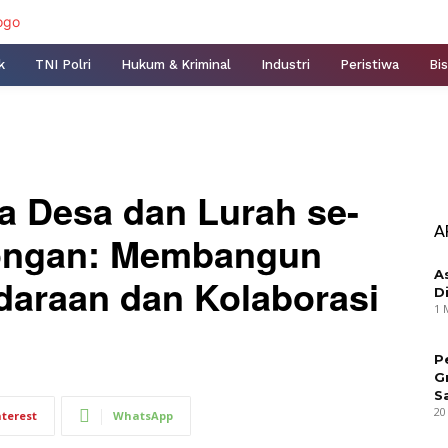
k
TNI Polri
Hukum & Kriminal
Industri
Peristiwa
Bis
la Desa dan Lurah se-
A
ongan: Membangun
A
araan dan Kolaborasi
D
1 
P
G
S
20
nterest
WhatsApp