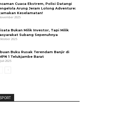
ncaman Cuaca Ekstrem, Polisi Datangi
engelola Arung Jeram Lolong Adventure:
tamakan Keselamatan!
November 2025
isata Bukan Milik Investor, Tapi Milik
asyarakat Subang Sepenuhnya
Oktober 2025
ibuan Buku Rusak Terendam Banjir di
MPN 1 Telukjambe Barat
 Juli 2025
SPORT