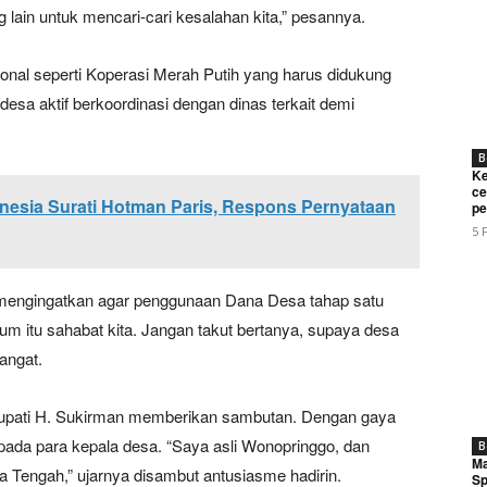
ng lain untuk mencari-cari kesalahan kita,” pesannya.
ional seperti Koperasi Merah Putih yang harus didukung
desa aktif berkoordinasi dengan dinas terkait demi
B
Ke
ce
esia Surati Hotman Paris, Respons Pernyataan
pe
5 
mengingatkan agar penggunaan Dana Desa tahap satu
um itu sahabat kita. Jangan takut bertanya, supaya desa
angat.
Bupati H. Sukirman memberikan sambutan. Dengan gaya
epada para kepala desa. “Saya asli Wonopringgo, dan
B
Ma
 Tengah,” ujarnya disambut antusiasme hadirin.
Sp