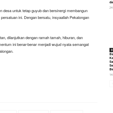
da
24
en desa untuk tetap guyub dan bersinergi membangun
 persatuan ini. Dengan bersatu, insyaallah Pekalongan
an, dilanjutkan dengan ramah tamah, hiburan, dan
mentum ini benar-benar menjadi wujud nyata semangat
B
alongan.
Ba
Ka
Sa
Se
Be
14