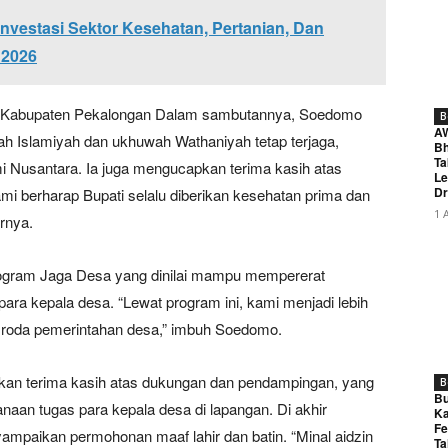
vestasi Sektor Kesehatan, Pertanian, Dan
 2026
 Kabupaten Pekalongan Dalam sambutannya, Soedomo
B
A
 Islamiyah dan ukhuwah Wathaniyah tetap terjaga,
Bh
Ta
 Nusantara. Ia juga mengucapkan terima kasih atas
Le
Dr
mi berharap Bupati selalu diberikan kesehatan prima dan
1 
rnya.
rogram Jaga Desa yang dinilai mampu mempererat
ra kepala desa. “Lewat program ini, kami menjadi lebih
 roda pemerintahan desa,” imbuh Soedomo.
kan terima kasih atas dukungan dan pendampingan, yang
B
Bu
naan tugas para kepala desa di lapangan. Di akhir
Ka
Fe
yampaikan permohonan maaf lahir dan batin. “Minal aidzin
Ta