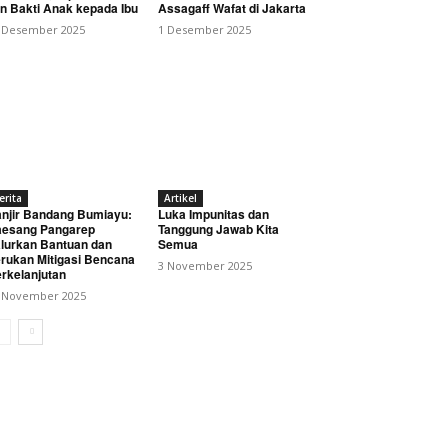
n Bakti Anak kepada Ibu
Assagaff Wafat di Jakarta
 Desember 2025
1 Desember 2025
erita
Artikel
njir Bandang Bumiayu:
Luka Impunitas dan
esang Pangarep
Tanggung Jawab Kita
lurkan Bantuan dan
Semua
rukan Mitigasi Bencana
3 November 2025
rkelanjutan
 November 2025