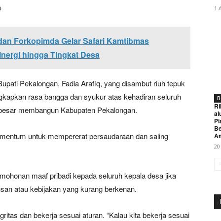
a
1 
dan Forkopimda Gelar Safari Kamtibmas
inergi hingga Tingkat Desa
pati Pekalongan, Fadia Arafiq, yang disambut riuh tepuk
gkapkan rasa bangga dan syukur atas kehadiran seluruh
B
Ri
si besar membangun Kabupaten Pekalongan.
al
Pi
Be
i momentum untuk mempererat persaudaraan dan saling
A
20
mohonan maaf pribadi kepada seluruh kepala desa jika
san atau kebijakan yang kurang berkenan.
itas dan bekerja sesuai aturan. “Kalau kita bekerja sesuai