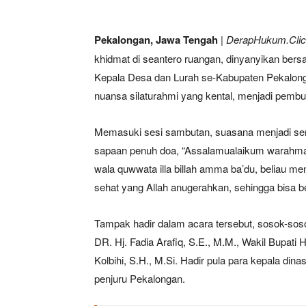
Pekalongan, Jawa Tengah
| DerapHukum.Cli
khidmat di seantero ruangan, dinyanyikan bers
Kepala Desa dan Lurah se-Kabupaten Pekalonga
nuansa silaturahmi yang kental, menjadi pemb
Memasuki sesi sambutan, suasana menjadi s
sapaan penuh doa, “Assalamualaikum warahmatu
wala quwwata illa billah amma ba’du, beliau me
sehat yang Allah anugerahkan, sehingga bisa 
Tampak hadir dalam acara tersebut, sosok-sos
DR. Hj. Fadia Arafiq, S.E., M.M., Wakil Bupati
Kolbihi, S.H., M.Si. Hadir pula para kepala dina
penjuru Pekalongan.