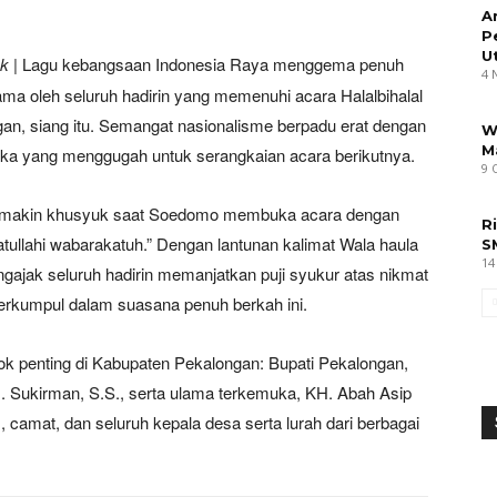
A
P
U
ck
|
Lagu kebangsaan Indonesia Raya menggema penuh
4 
ama oleh seluruh hadirin yang memenuhi acara Halalbihalal
n, siang itu. Semangat nasionalisme berpadu erat dengan
W
M
uka yang menggugah untuk serangkaian acara berikutnya.
9 
emakin khusyuk saat Soedomo membuka acara dengan
R
llahi wabarakatuh.” Dengan lantunan kalimat Wala haula
S
14
ngajak seluruh hadirin memanjatkan puji syukur atas nikmat
berkumpul dalam suasana penuh berkah ini.
ok penting di Kabupaten Pekalongan: Bupati Pekalongan,
 H. Sukirman, S.S., serta ulama terkemuka, KH. Abah Asip
s, camat, dan seluruh kepala desa serta lurah dari berbagai