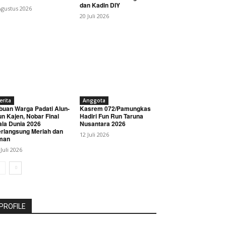
dan Kadin DIY
Agustus 2026
20 Juli 2026
erita
Anggota
buan Warga Padati Alun-
Kasrem 072/Pamungkas
un Kajen, Nobar Final
Hadiri Fun Run Taruna
ala Dunia 2026
Nusantara 2026
rlangsung Meriah dan
12 Juli 2026
man
 Juli 2026
PROFILE