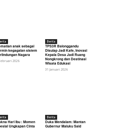
erita
Berita
matian anak sebagai
TPS3R Balonggandu
rmin kegagalan sistem
Disulap Jadi Kafe, Inovasi
rlindungan Nagara
Kepala Desa Jadi Ruang
Nongkrong dan Destinasi
Februari 2026
Wisata Edukasi
31 Januari 2026
erita
Berita
kna Hari Ibu : Momen
Duka Mendalam: Mantan
esial Ungkapan Cinta
Gubernur Maluku Said