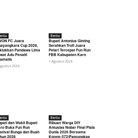
erita
Berita
WON FC Juara
Bupati Antonius Ginting
ayangkara Cup 2026,
Serahkan Trofi Juara
klukkan Pandawa Lima
Pelari Tercepat Fun Run
wat Adu Penalti
FBB Kabupaten Karo
amatis
1 Agustus 2026
Agustus 2026
erita
Berita
pati dan Wakil Bupati
Ribuan Warga DIY
ro Buka Fun Run
Antusias Nobar Final Piala
stival Bunga dan Buah
Dunia 2026 Bersama
hun 2026
Korem 072/Pamungkas