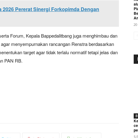
al
ia 2026 Pererat Sinergi Forkopimda Dengan
Pi
Be
A
20
serta Forum, Kepala Bappedalitbang juga menghimbau dan
 agar menyempurnakan rancangan Renstra berdasarkan
ntukan target agar tidak terlalu normatif tetapi jelas dan
ian PAN RB.
Week
e PRO
Company
About
B
Contact us
Ke
ce
Subscription Plans
pe
5 