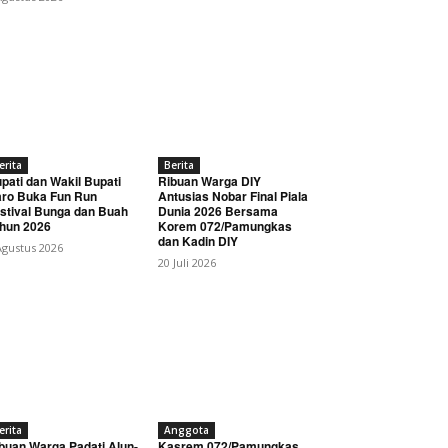
erita
Berita
pati dan Wakil Bupati
Ribuan Warga DIY
ro Buka Fun Run
Antusias Nobar Final Piala
stival Bunga dan Buah
Dunia 2026 Bersama
hun 2026
Korem 072/Pamungkas
dan Kadin DIY
Agustus 2026
20 Juli 2026
erita
Anggota
buan Warga Padati Alun-
Kasrem 072/Pamungkas