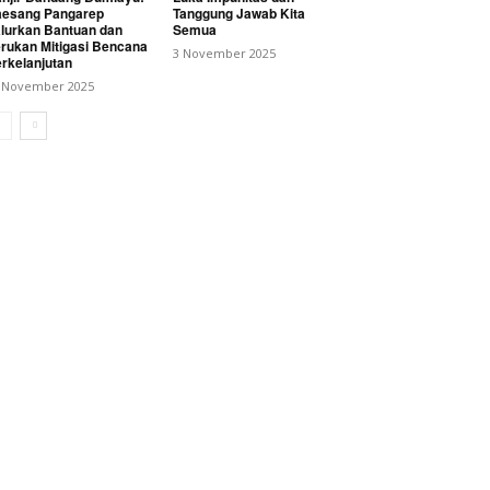
esang Pangarep
Tanggung Jawab Kita
lurkan Bantuan dan
Semua
rukan Mitigasi Bencana
3 November 2025
rkelanjutan
 November 2025