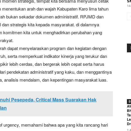
lah momen strategis, tempat kita bersama menyusun cetak
S
14
 menentukan arah dan wajah Kabupaten Karo lima tahun
ah bukan sekadar dokumen administratif. RPJMD dan
 dan strategis kita kepada masyarakat. di dalamnya
dan komitmen kita untuk menghadirkan perubahan yang
rakyat.
erah dapat menyelaraskan program dan kegiatan dengan
h, serta memperkuat indikator kinerja yang terukur dan
erpikir lebih cerdas, dan bergerak lebih cepat serta harus
ri pendekatan administratif yang kaku, dan menggantinya
a, analisis mendalam, dan kepentingan masyarakat luas.
nuhi Pesepeda, Critical Mass Suarakan Hak
B
A
lan
Bh
Ta
Le
Dr
 of urgency, memahami bahwa apa yang kita rancang hari
1 