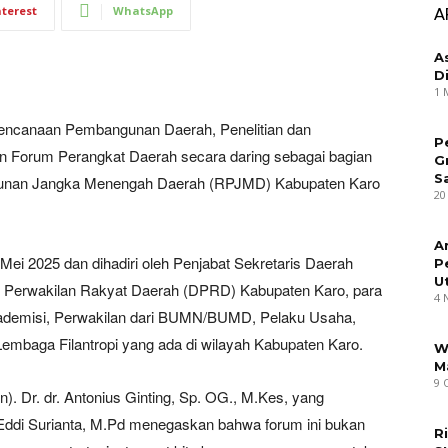
nterest
WhatsApp
A
A
D
1 
rencanaan Pembangunan Daerah, Penelitian dan
P
 Forum Perangkat Daerah secara daring sebagai bagian
G
S
gunan Jangka Menengah Daerah (RPJMD) Kabupaten Karo
20
A
Mei 2025 dan dihadiri oleh Penjabat Sekretaris Daerah
P
U
 Perwakilan Rakyat Daerah (DPRD) Kabupaten Karo, para
4 
Akademisi, Perwakilan dari BUMN/BUMD, Pelaku Usaha,
embaga Filantropi yang ada di wilayah Kabupaten Karo.
W
M
9 
n). Dr. dr. Antonius Ginting, Sp. OG., M.Kes, yang
 Eddi Surianta, M.Pd menegaskan bahwa forum ini bukan
R