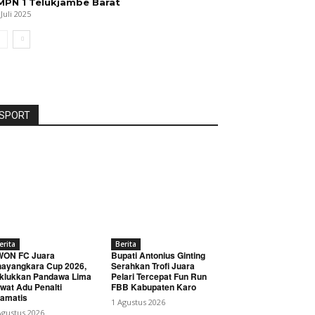
MPN 1 Telukjambe Barat
 Juli 2025
SPORT
erita
Berita
WON FC Juara
Bupati Antonius Ginting
ayangkara Cup 2026,
Serahkan Trofi Juara
klukkan Pandawa Lima
Pelari Tercepat Fun Run
wat Adu Penalti
FBB Kabupaten Karo
amatis
1 Agustus 2026
Agustus 2026