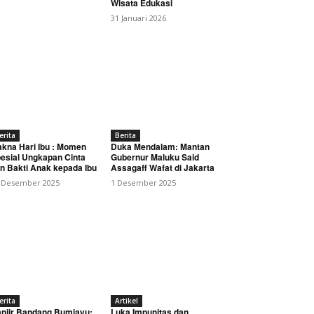
Wisata Edukasi
31 Januari 2026
erita
Berita
kna Hari Ibu : Momen
Duka Mendalam: Mantan
Presiden Prabowo:
esial Ungkapan Cinta
Gubernur Maluku Said
n Bakti Anak kepada Ibu
Assagaff Wafat di Jakarta
 Desember 2025
1 Desember 2025
erita
Artikel
njir Bandang Bumiayu:
Luka Impunitas dan