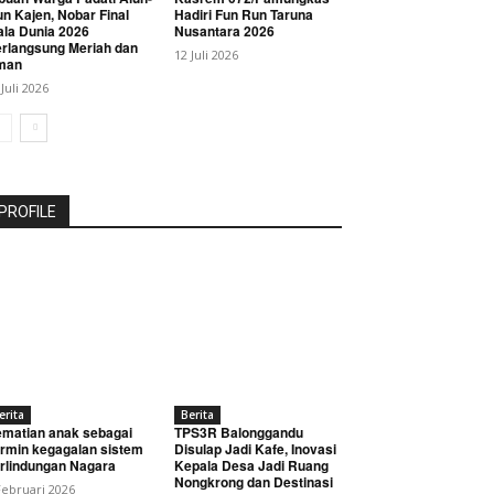
un Kajen, Nobar Final
Hadiri Fun Run Taruna
ala Dunia 2026
Nusantara 2026
rlangsung Meriah dan
12 Juli 2026
man
 Juli 2026
PROFILE
erita
Berita
matian anak sebagai
TPS3R Balonggandu
rmin kegagalan sistem
Disulap Jadi Kafe, Inovasi
rlindungan Nagara
Kepala Desa Jadi Ruang
Nongkrong dan Destinasi
Februari 2026