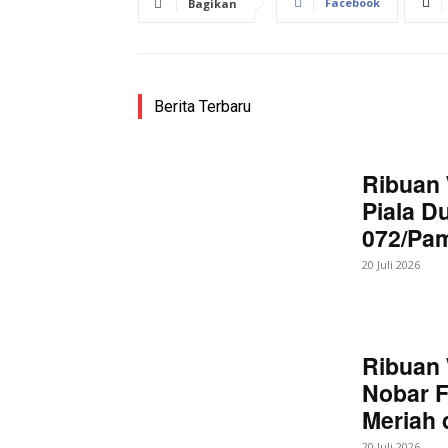
Facebook
Bagikan
SUBSCRIB
Berita Terbaru
Bagikan Artikel
Ribuan 
Piala D
Berita Lainnya
Ketua PAB
072/Pa
Pengawasan Desa Menjad
20 Juli 2026
Ribuan 
Nobar F
Meriah
20 Juli 2026