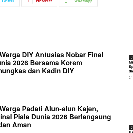
My account
Twitter
Pinterest
WhatsApp
E NOW
Warga DIY Antusias Nobar Final
B
unia 2026 Bersama Korem
Ma
PDSI Provinsi Maluku Tegaskan Komitmen Kawal Asta Cita 
Sp
mungkas dan Kadin DIY
i Pilar Keberhasilan Program KDKMP
da
24
Warga Padati Alun-alun Kajen,
inal Piala Dunia 2026 Berlangsung
 dan Aman
B
Ba