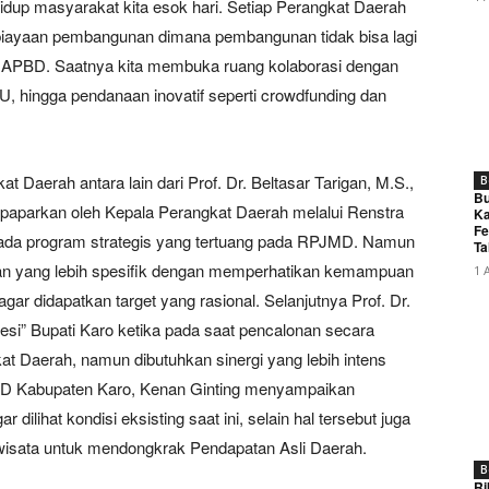
hidup masyarakat kita esok hari. Setiap Perangkat Daerah
iayaan pembangunan dimana pembangunan tidak bisa lagi
 APBD. Saatnya kita membuka ruang kolaborasi dengan
hingga pendanaan inovatif seperti crowdfunding dan
Daerah antara lain dari Prof. Dr. Beltasar Tarigan, M.S.,
B
Bu
paparkan oleh Kepala Perangkat Daerah melalui Renstra
Ka
Fe
ada program strategis yang tertuang pada RPJMD. Namun
Ta
tan yang lebih spesifik dengan memperhatikan kemampuan
1 
 didapatkan target yang rasional. Selanjutnya Prof. Dr.
si” Bupati Karo ketika pada saat pencalonan secara
t Daerah, namun dibutuhkan sinergi yang lebih intens
TP2D Kabupaten Karo, Kenan Ginting menyampaikan
dilihat kondisi eksisting saat ini, selain hal tersebut juga
iwisata untuk mendongkrak Pendapatan Asli Daerah.
B
Ri