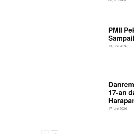
PMII Pe
Sampaik
18 Juni 2026
Danrem
17-an d
Harapan
17 Juni 2026