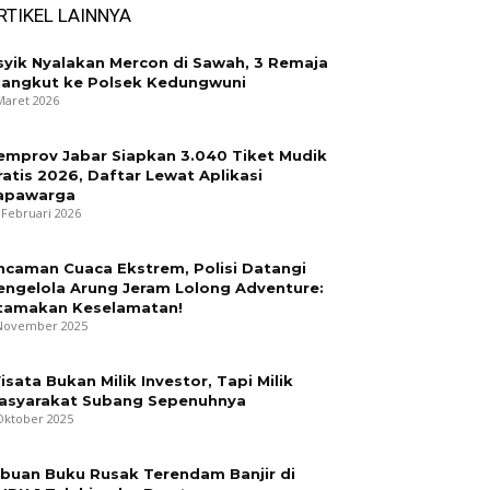
RTIKEL LAINNYA
syik Nyalakan Mercon di Sawah, 3 Remaja
iangkut ke Polsek Kedungwuni
Maret 2026
emprov Jabar Siapkan 3.040 Tiket Mudik
ratis 2026, Daftar Lewat Aplikasi
apawarga
 Februari 2026
ncaman Cuaca Ekstrem, Polisi Datangi
engelola Arung Jeram Lolong Adventure:
tamakan Keselamatan!
November 2025
isata Bukan Milik Investor, Tapi Milik
asyarakat Subang Sepenuhnya
Oktober 2025
ibuan Buku Rusak Terendam Banjir di