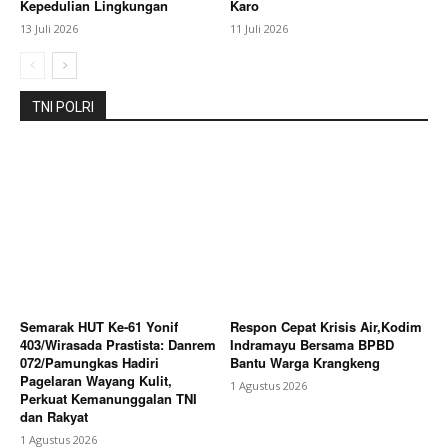
Kepedulian Lingkungan
Karo
13 Juli 2026
11 Juli 2026
TNI POLRI
Semarak HUT Ke-61 Yonif
Respon Cepat Krisis Air,Kodim
403/Wirasada Prastista: Danrem
Indramayu Bersama BPBD
072/Pamungkas Hadiri
Bantu Warga Krangkeng
Pagelaran Wayang Kulit,
1 Agustus 2026
Perkuat Kemanunggalan TNI
dan Rakyat
1 Agustus 2026