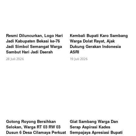
Company
Resmi Diluncurkan, Logo Hari
Kembali Bupati Karo Sambang
Jadi Kabupaten Bekasi ke-76
Warga Dolat Rayat, Ajak
About
Jadi Simbol Semangat Warga
Dukung Gerakan Indonesia
Contact us
Sambut Hari Jadi Daerah
ASRI
Subscription Plans
28 Juli 2026
19 Juli 2026
My account
Bagikan Artikel
Berita Lainnya
Ribuan Warga DIY Antusias Nobar
Final Piala Dunia 2026 Bersama Korem
072/Pamungkas dan Kadin DIY
Gotong Royong Bersihkan
Giat Sambang Warga Dan
Selokan, Warga RT 03 RW 03
Serap Aspirasi Kades
Dusun 6 Desa Cilamaya Perkuat
Sempajaya Apresiasi Bupati