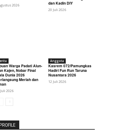
dan Kadin DIY
Agustus 2026
20 Juli 2026
erita
Anggota
buan Warga Padati Alun-
Kasrem 072/Pamungkas
un Kajen, Nobar Final
Hadiri Fun Run Taruna
ala Dunia 2026
Nusantara 2026
rlangsung Meriah dan
12 Juli 2026
man
 Juli 2026
PROFILE