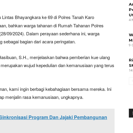
A
P
U
u Lintas Bhayangkara ke 69 di Polres Tanah Karo
4 
an, bahkan warga tahanan di Rumah Tahanan Polres
28/09/2024). Dalam perayaan sederhana ini, warga
W
M
g sebagai bagian dari acara peringatan.
9 
Hasibuan, S.H., menjelaskan bahwa pemberian kue ulang
R
 merupakan wujud kepedulian dan kemanusiaan yang terus
S
14
an, kami ingin berbagi kebahagiaan bersama mereka. Ini
ap menjalin rasa kemanusiaan, ungkapnya.
Sinkronisasi Program Dan Jajaki Pembangunan