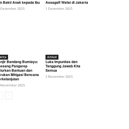
n Bakti Anak kepada Ibu
Assagaff Wafat di Jakarta
 Desember 2025
1 Desember 2025
erita
Artikel
njir Bandang Bumiayu:
Luka Impunitas dan
esang Pangarep
Tanggung Jawab Kita
lurkan Bantuan dan
Semua
rukan Mitigasi Bencana
3 November 2025
rkelanjutan
 November 2025