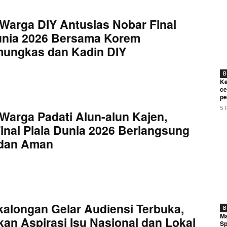
Warga DIY Antusias Nobar Final
unia 2026 Bersama Korem
mungkas dan Kadin DIY
B
Ke
ce
pe
5 
Warga Padati Alun-alun Kajen,
inal Piala Dunia 2026 Berlangsung
 dan Aman
kalongan Gelar Audiensi Terbuka,
B
Ma
an Aspirasi Isu Nasional dan Lokal
Sp