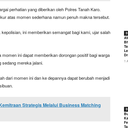
rgai perhatian yang diberikan oleh Polres Tanah Karo.
ukur atas momen sederhana namun penuh makna tersebut.
k kepolisian, ini memberikan semangat bagi kami, ujar salah
B
A
Bh
Ta
Le
 momen ini dapat memberikan dorongan positif bagi warga
Dr
1 
sedang mereka jalani.
h dari momen ini dan ke depannya dapat berubah menjadi
sibuan.
mitraan Strategis Melalui Business Matching
B
Bu
Ka
Fe
Ta