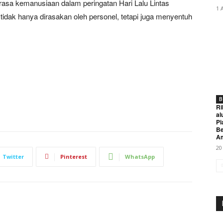
rasa kemanusiaan dalam peringatan Hari Lalu Lintas
1 
tidak hanya dirasakan oleh personel, tetapi juga menyentuh
B
Ri
al
Pi
Be
A
20
Twitter
Pinterest
WhatsApp