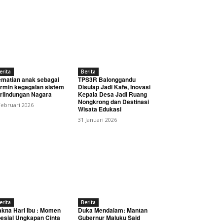
erita
Berita
matian anak sebagai
TPS3R Balonggandu
rmin kegagalan sistem
Disulap Jadi Kafe, Inovasi
rlindungan Nagara
Kepala Desa Jadi Ruang
Nongkrong dan Destinasi
Februari 2026
Wisata Edukasi
31 Januari 2026
erita
Berita
kna Hari Ibu : Momen
Duka Mendalam: Mantan
esial Ungkapan Cinta
Gubernur Maluku Said