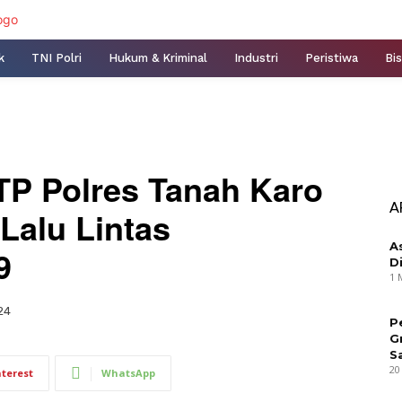
k
TNI Polri
Hukum & Kriminal
Industri
Peristiwa
Bis
P Polres Tanah Karo
A
 Lalu Lintas
A
9
D
1 
24
P
G
S
20
nterest
WhatsApp