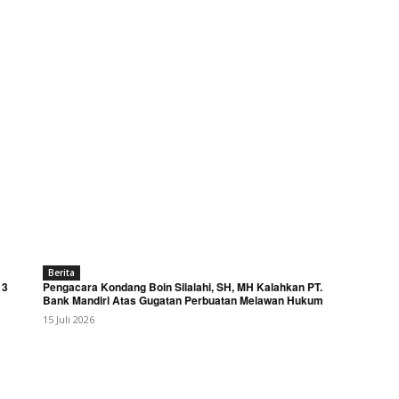
Berita
 3
Pengacara Kondang Boin Silalahi, SH, MH Kalahkan PT.
Bank Mandiri Atas Gugatan Perbuatan Melawan Hukum
15 Juli 2026