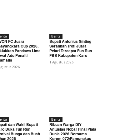
erita
Berita
WON FC Juara
Bupati Antonius Ginting
ayangkara Cup 2026,
Serahkan Trofi Juara
klukkan Pandawa Lima
Pelari Tercepat Fun Run
wat Adu Penalti
FBB Kabupaten Karo
amatis
1 Agustus 2026
Agustus 2026
erita
Berita
pati dan Wakil Bupati
Ribuan Warga DIY
ro Buka Fun Run
Antusias Nobar Final Piala
stival Bunga dan Buah
Dunia 2026 Bersama
hun 2026
Korem 072/Pamungkas