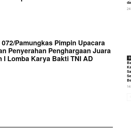
da
24
 072/Pamungkas Pimpin Upacara
an Penyerahan Penghargaan Juara
 I Lomba Karya Bakti TNI AD
B
Ba
Ka
Sa
Se
Be
14