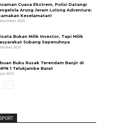
ncaman Cuaca Ekstrem, Polisi Datangi
engelola Arung Jeram Lolong Adventure:
tamakan Keselamatan!
November 2025
isata Bukan Milik Investor, Tapi Milik
asyarakat Subang Sepenuhnya
Oktober 2025
ibuan Buku Rusak Terendam Banjir di
MPN 1 Telukjambe Barat
 Juli 2025
SPORT