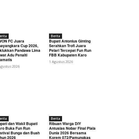
erita
Berita
WON FC Juara
Bupati Antonius Ginting
ayangkara Cup 2026,
Serahkan Trofi Juara
klukkan Pandawa Lima
Pelari Tercepat Fun Run
wat Adu Penalti
FBB Kabupaten Karo
amatis
1 Agustus 2026
Agustus 2026
erita
Berita
pati dan Wakil Bupati
Ribuan Warga DIY
ro Buka Fun Run
Antusias Nobar Final Piala
stival Bunga dan Buah
Dunia 2026 Bersama
hun 2026
Korem 072/Pamungkas