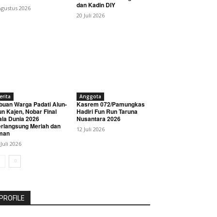
dan Kadin DIY
Agustus 2026
20 Juli 2026
erita
Anggota
buan Warga Padati Alun-
Kasrem 072/Pamungkas
un Kajen, Nobar Final
Hadiri Fun Run Taruna
ala Dunia 2026
Nusantara 2026
rlangsung Meriah dan
12 Juli 2026
man
 Juli 2026
PROFILE