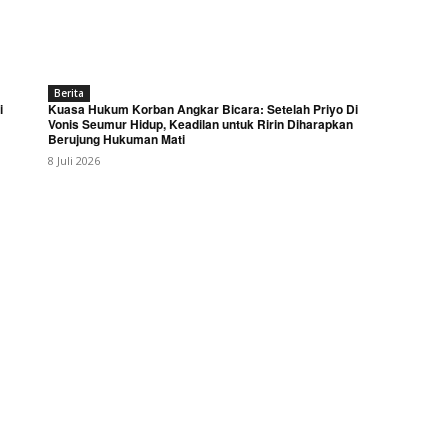
Berita
i
Kuasa Hukum Korban Angkar Bicara: Setelah Priyo Di
Vonis Seumur Hidup, Keadilan untuk Ririn Diharapkan
Berujung Hukuman Mati
8 Juli 2026