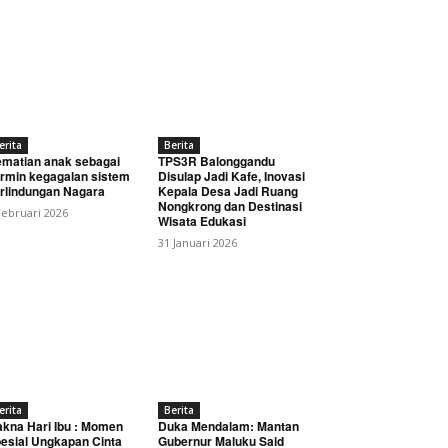
erita
Berita
matian anak sebagai
TPS3R Balonggandu
rmin kegagalan sistem
Disulap Jadi Kafe, Inovasi
rlindungan Nagara
Kepala Desa Jadi Ruang
Nongkrong dan Destinasi
Februari 2026
Wisata Edukasi
31 Januari 2026
erita
Berita
kna Hari Ibu : Momen
Duka Mendalam: Mantan
esial Ungkapan Cinta
Gubernur Maluku Said