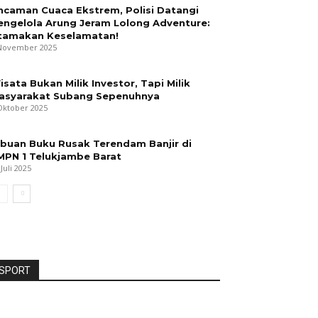
ncaman Cuaca Ekstrem, Polisi Datangi
engelola Arung Jeram Lolong Adventure:
tamakan Keselamatan!
November 2025
isata Bukan Milik Investor, Tapi Milik
asyarakat Subang Sepenuhnya
Oktober 2025
ibuan Buku Rusak Terendam Banjir di
MPN 1 Telukjambe Barat
 Juli 2025
SPORT