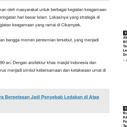
unakan oleh masyarakat untuk berbagai kegiatan keagamaan
peringatan hari besar Islam. Lokasinya yang strategis di
egiatan keagamaan yang ramai di Cikampek.
B
A
an bangga momen peresmian tersebut, yang menjadi
Bh
Ta
Le
Dr
1 
-an. Dengan arsitektur khas masjid Indonesia dan
 terus menjadi simbol kebersamaan dan ketakwaan umat di
ra Berpetasan Jadi Penyebab Ledakan di Atap
B
Bu
Ka
Fe
Ta