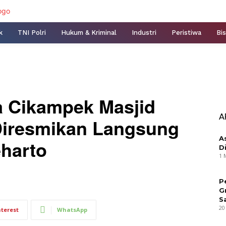
k
TNI Polri
Hukum & Kriminal
Industri
Peristiwa
Bis
a Cikampek Masjid
A
Diresmikan Langsung
A
eharto
D
1 
P
G
S
20
nterest
WhatsApp