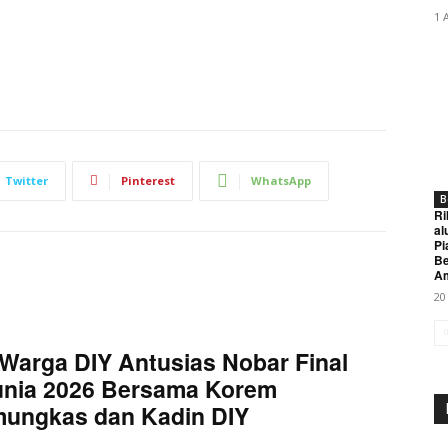
1 
Twitter
Pinterest
WhatsApp
B
Ri
al
Pi
Be
A
20
Warga DIY Antusias Nobar Final
unia 2026 Bersama Korem
mungkas dan Kadin DIY