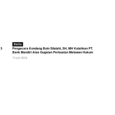
Berita
 3
Pengacara Kondang Boin Silalahi, SH, MH Kalahkan PT.
Bank Mandiri Atas Gugatan Perbuatan Melawan Hukum
15 Juli 2026