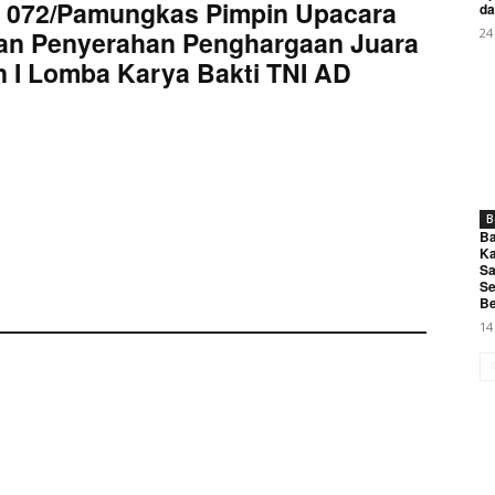
 072/Pamungkas Pimpin Upacara
da
an Penyerahan Penghargaan Juara
24
 I Lomba Karya Bakti TNI AD
B
Ba
Ka
Sa
Se
Be
14