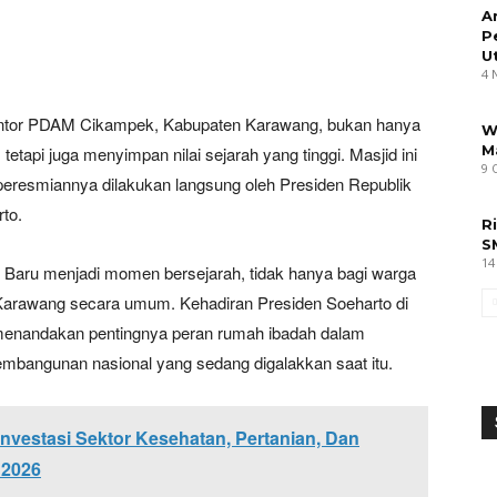
A
P
U
4 
Kantor PDAM Cikampek, Kabupaten Karawang, bukan hanya
W
M
tetapi juga menyimpan nilai sejarah yang tinggi. Masjid ini
9 
peresmiannya dilakukan langsung oleh Presiden Republik
rto.
R
S
14
Baru menjadi momen bersejarah, tidak hanya bagi warga
 Karawang secara umum. Kehadiran Presiden Soeharto di
menandakan pentingnya peran rumah ibadah dalam
embangunan nasional yang sedang digalakkan saat itu.
vestasi Sektor Kesehatan, Pertanian, Dan
 2026