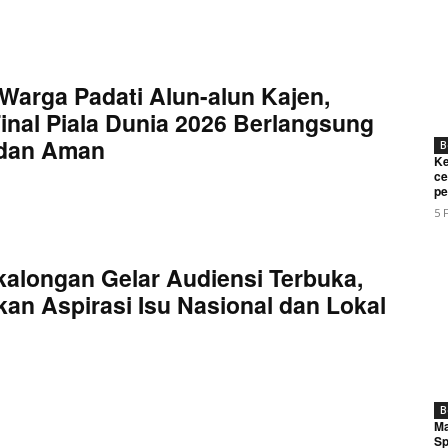
Warga Padati Alun-alun Kajen,
inal Piala Dunia 2026 Berlangsung
 dan Aman
B
Ke
ce
pe
5 
kalongan Gelar Audiensi Terbuka,
an Aspirasi Isu Nasional dan Lokal
B
Ma
Sp