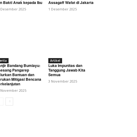
n Bakti Anak kepada Ibu
Assagaff Wafat di Jakarta
 Desember 2025
1 Desember 2025
erita
Artikel
njir Bandang Bumiayu:
Luka Impunitas dan
esang Pangarep
Tanggung Jawab Kita
lurkan Bantuan dan
Semua
rukan Mitigasi Bencana
3 November 2025
rkelanjutan
 November 2025