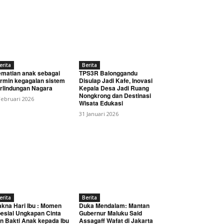
erita
Berita
matian anak sebagai
TPS3R Balonggandu
rmin kegagalan sistem
Disulap Jadi Kafe, Inovasi
rlindungan Nagara
Kepala Desa Jadi Ruang
Nongkrong dan Destinasi
Februari 2026
Wisata Edukasi
31 Januari 2026
erita
Berita
kna Hari Ibu : Momen
Duka Mendalam: Mantan
esial Ungkapan Cinta
Gubernur Maluku Said
n Bakti Anak kepada Ibu
Assagaff Wafat di Jakarta