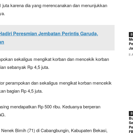
1 juta karena dia yang merencanakan dan menunjukkan
ya.
adiri Peresmian Jembatan Perintis Garuda,
B
Me
an
Pe
Ja
8 
pokan sekaligus mengikat korban dan mencekik korban
an sebanyak Rp 4,5 juta.
utor perampokan dan sekaligus mengikat korban mencekik
n bagian Rp 4,5 juta.
sing mendapatkan Rp 500 ribu. Keduanya berperan
AG.
B
Bu
Se
Pe
enek Bimih (71) di Cabangbungin, Kabupaten Bekasi,
FB