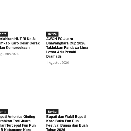
erita
Berita
riahkan HUT RI Ke-81
AWON FC Juara
mkab Karo Gelar Gerak
Bhayangkara Cup 2026,
lan Kemerdekaan
Taklukkan Pandawa Lima
Lewat Adu Penalti
Agustus 2026
Dramatis
1 Agustus 2026
erita
Berita
pati Antonius Ginting
Bupati dan Wakil Bupati
rahkan Trofi Juara
Karo Buka Fun Run
lari Tercepat Fun Run
Festival Bunga dan Buah
B Kabupaten Karo
Tahun 2026