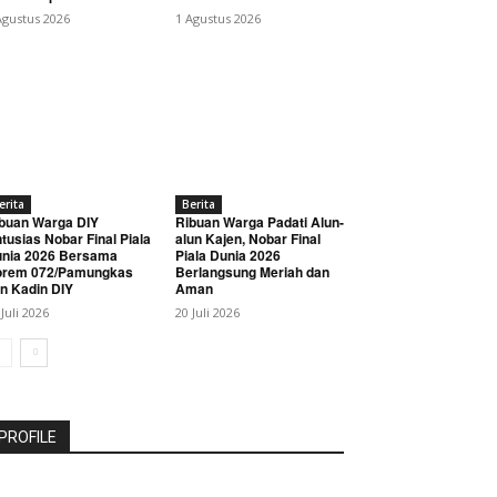
Agustus 2026
1 Agustus 2026
erita
Berita
buan Warga DIY
Ribuan Warga Padati Alun-
tusias Nobar Final Piala
alun Kajen, Nobar Final
nia 2026 Bersama
Piala Dunia 2026
orem 072/Pamungkas
Berlangsung Meriah dan
n Kadin DIY
Aman
 Juli 2026
20 Juli 2026
PROFILE