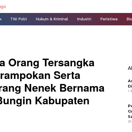
k
TNI Polri
Hukum & Kriminal
Industri
Peristiwa
Bis
a Orang Tersangka
A
erampokan Serta
A
rang Nenek Bernama
D
1 
Bungin Kabupaten
P
G
S
20