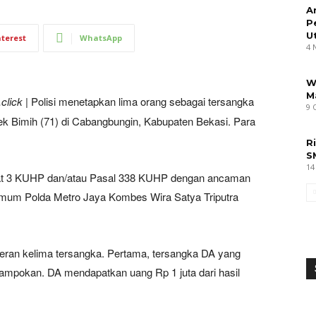
A
P
U
nterest
WhatsApp
4 
W
M
click
| Polisi menetapkan lima orang sebagai tersangka
9 
 Bimih (71) di Cabangbungin, Kabupaten Bekasi. Para
R
S
14
yat 3 KUHP dan/atau Pasal 338 KUHP dengan ancaman
rimum Polda Metro Jaya Kombes Wira Satya Triputra
eran kelima tersangka. Pertama, tersangka DA yang
ampokan. DA mendapatkan uang Rp 1 juta dari hasil