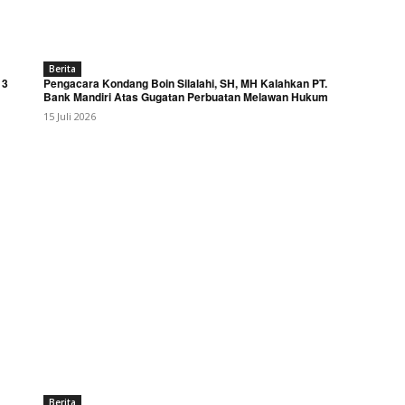
Berita
 3
Pengacara Kondang Boin Silalahi, SH, MH Kalahkan PT.
Bank Mandiri Atas Gugatan Perbuatan Melawan Hukum
15 Juli 2026
Berita