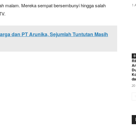
ah malam. Mereka sempat bersembunyi hingga salah
1 
TV.
Warga dan PT Arunika, Sejumlah Tuntutan Masih
B
Ri
An
Du
K
da
20