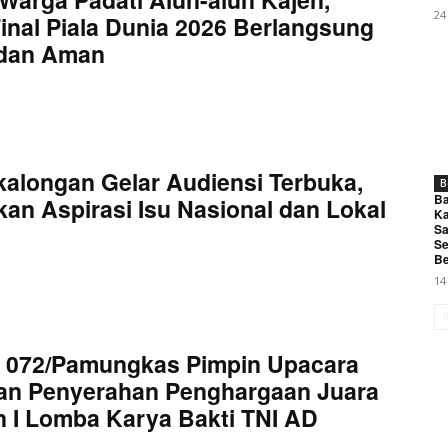
24
inal Piala Dunia 2026 Berlangsung
 dan Aman
kalongan Gelar Audiensi Terbuka,
B
Ba
an Aspirasi Isu Nasional dan Lokal
Ka
Sa
Se
Be
14
 072/Pamungkas Pimpin Upacara
an Penyerahan Penghargaan Juara
 I Lomba Karya Bakti TNI AD