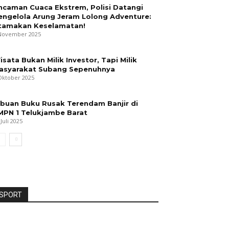
ncaman Cuaca Ekstrem, Polisi Datangi
engelola Arung Jeram Lolong Adventure:
tamakan Keselamatan!
November 2025
isata Bukan Milik Investor, Tapi Milik
asyarakat Subang Sepenuhnya
Oktober 2025
ibuan Buku Rusak Terendam Banjir di
MPN 1 Telukjambe Barat
 Juli 2025
SPORT