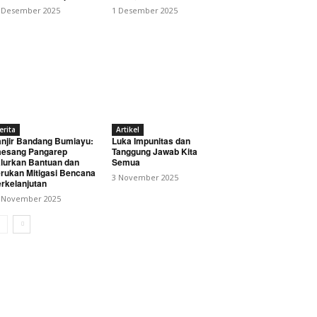
 Desember 2025
1 Desember 2025
erita
Artikel
njir Bandang Bumiayu:
Luka Impunitas dan
esang Pangarep
Tanggung Jawab Kita
lurkan Bantuan dan
Semua
rukan Mitigasi Bencana
3 November 2025
rkelanjutan
 November 2025