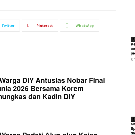
Twitter
Pinterest
WhatsApp
B
Ke
ce
pe
5 
Warga DIY Antusias Nobar Final
unia 2026 Bersama Korem
mungkas dan Kadin DIY
B
Ma
Sp
Warga Padati Alun-alun Kajen,
da