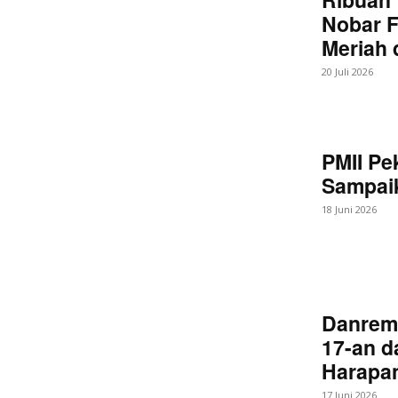
Nobar F
Meriah
20 Juli 2026
PMII Pe
Sampaik
18 Juni 2026
Danrem
17-an d
Harapan
17 Juni 2026