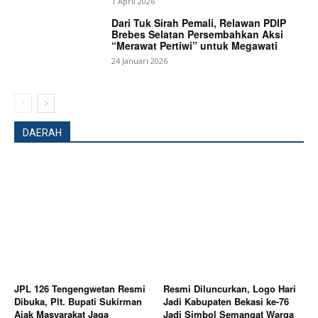
1 April 2026
Dari Tuk Sirah Pemali, Relawan PDIP
Brebes Selatan Persembahkan Aksi
“Merawat Pertiwi” untuk Megawati
24 Januari 2026
DAERAH
JPL 126 Tengengwetan Resmi
Resmi Diluncurkan, Logo Hari
Dibuka, Plt. Bupati Sukirman
Jadi Kabupaten Bekasi ke-76
News Week
Ajak Masyarakat Jaga
Jadi Simbol Semangat Warga