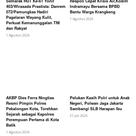
Semarak HUT Ke-61 Yonif
Respon Cepat Krisis Air,Kodim
403/Wirasada Prastista: Danrem
Indramayu Bersama BPBD
072/Pamungkas Hadiri
Bantu Warga Krangkeng
Pagelaran Wayang Kulit,
1 Agustus 2026
Perkuat Kemanunggalan TNI
dan Rakyat
1 Agustus 2026
AKBP Dies Ferra Ningtias
Pelukan Kasih Polri untuk Anak
Resmi Pimpin Polres
Negeri, Polwan Jaga Jakarta
Pekalongan Kota, Torehkan
Sambangi SLB Harapan Ibu
Sejarah sebagai Kapolres
31 Juli 2026
Perempuan Pertama di Kota
Batik
1 Agustus 2026