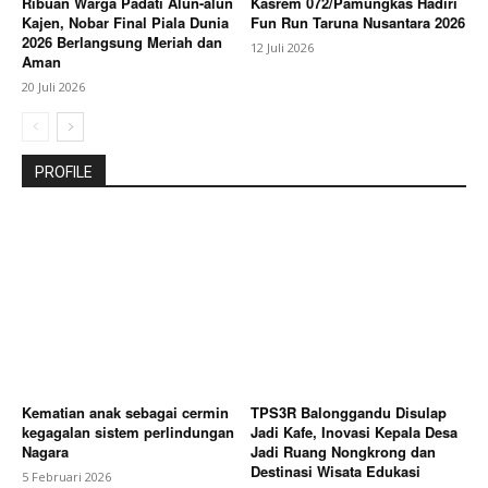
Ribuan Warga Padati Alun-alun
Kasrem 072/Pamungkas Hadiri
Kajen, Nobar Final Piala Dunia
Fun Run Taruna Nusantara 2026
2026 Berlangsung Meriah dan
12 Juli 2026
Aman
20 Juli 2026
PROFILE
Kematian anak sebagai cermin
TPS3R Balonggandu Disulap
kegagalan sistem perlindungan
Jadi Kafe, Inovasi Kepala Desa
Nagara
Jadi Ruang Nongkrong dan
Destinasi Wisata Edukasi
5 Februari 2026