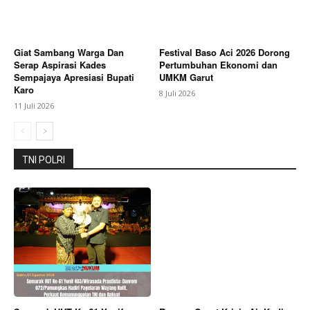
Contact us
Subscription Plans
Giat Sambang Warga Dan
Festival Baso Aci 2026 Dorong
My account
Serap Aspirasi Kades
Pertumbuhan Ekonomi dan
Sempajaya Apresiasi Bupati
UMKM Garut
Bagikan Artikel
Karo
8 Juli 2026
11 Juli 2026
Berita Lainnya
Polsek Wiradesa Gerak Cepat Tangani
Kebakaran Lahan di Wonokerto Kulon, Api Berhasil
TNI POLRI
Dipadamkan