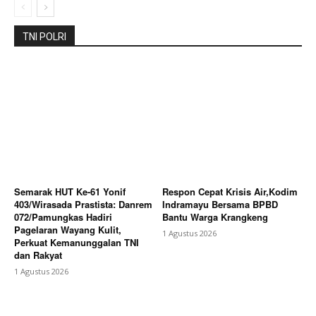
TNI POLRI
Company
About
Contact us
Subscription Plans
My account
Bagikan Artikel
Semarak HUT Ke-61 Yonif
Respon Cepat Krisis Air,Kodim
403/Wirasada Prastista: Danrem
Indramayu Bersama BPBD
072/Pamungkas Hadiri
Bantu Warga Krangkeng
Berita Lainnya
Wakil Bupati Karo Undang Konsul
Pagelaran Wayang Kulit,
1 Agustus 2026
Jenderal India Ke FBB Tahun 2026
Perkuat Kemanunggalan TNI
dan Rakyat
1 Agustus 2026