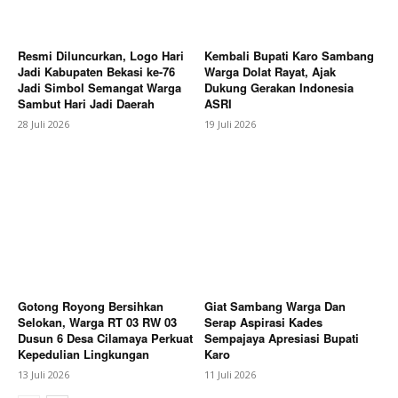
Resmi Diluncurkan, Logo Hari
Kembali Bupati Karo Sambang
Jadi Kabupaten Bekasi ke-76
Warga Dolat Rayat, Ajak
Jadi Simbol Semangat Warga
Dukung Gerakan Indonesia
News Week
Sambut Hari Jadi Daerah
ASRI
Magazine PRO
28 Juli 2026
19 Juli 2026
Gotong Royong Bersihkan
Giat Sambang Warga Dan
Selokan, Warga RT 03 RW 03
Serap Aspirasi Kades
Dusun 6 Desa Cilamaya Perkuat
Sempajaya Apresiasi Bupati
Kepedulian Lingkungan
Karo
SUBSCRIBE NOW
13 Juli 2026
11 Juli 2026