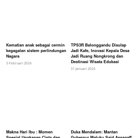
Kematian anak sebagai cermin
TPS3R Balonggandu Disulap
kegagalan sistem perlindungan
Jadi Kafe, Inovasi Kepala Desa
Nagara
Jadi Ruang Nongkrong dan
Destinasi Wisata Edukasi
5 Februari 2026
31 Januari 2026
Makna Hari Ibu : Momen
Duka Mendalam: Mantan
Spesial Ungkapan Cinta dan
Gubernur Maluku Said Assagaff